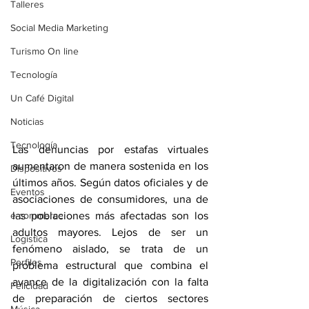
Talleres
Social Media Marketing
Turismo On line
Tecnología
Un Café Digital
Noticias
Tecnología
Las denuncias por estafas virtuales 
aumentaron de manera sostenida en los 
Dispositivos
últimos años. Según datos oficiales y de 
Eventos
asociaciones de consumidores, una de 
e-commerce
las poblaciones más afectadas son los 
adultos mayores. Lejos de ser un 
Logística
fenómeno aislado, se trata de un 
Perfiles
problema estructural que combina el 
avance de la digitalización con la falta 
Felicidad
de preparación de ciertos sectores 