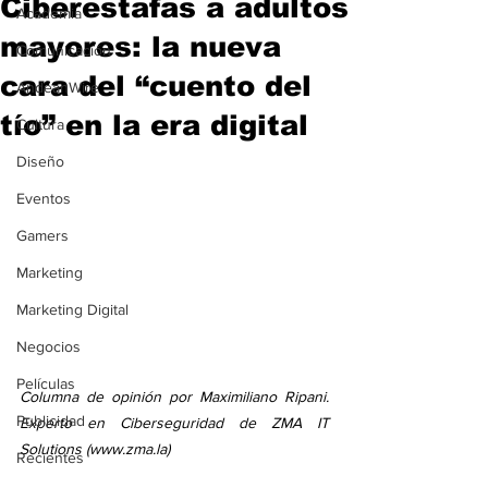
Ciberestafas a adultos
Academia
mayores: la nueva
Comunicación
cara del “cuento del
AndeanWire
tío” en la era digital
Cultura
Diseño
Eventos
Gamers
Marketing
Marketing Digital
Negocios
Películas
Columna de opinión por Maximiliano Ripani. 
Publicidad
Experto en Ciberseguridad de ZMA IT 
Solutions (www.zma.la)
Recientes