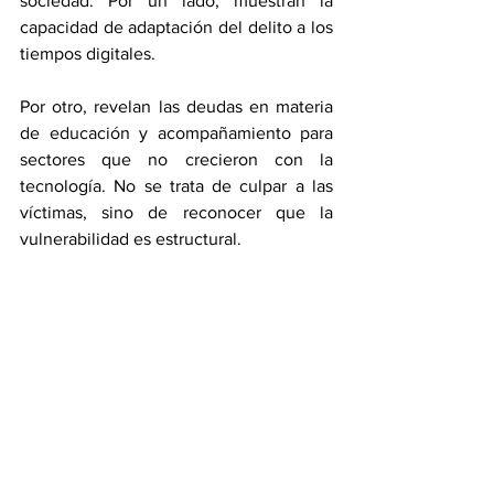
sociedad. Por un lado, muestran la 
capacidad de adaptación del delito a los 
tiempos digitales. 
Por otro, revelan las deudas en materia 
de educación y acompañamiento para 
sectores que no crecieron con la 
tecnología. No se trata de culpar a las 
víctimas, sino de reconocer que la 
vulnerabilidad es estructural.
En definitiva, proteger a los adultos 
mayores frente a este fenómeno no es 
solo un deber ético, sino también una 
inversión en confianza social. En un 
mundo donde la digitalización es 
irreversible, el verdadero desafío no es 
impedir que la tecnología avance, sino 
garantizar que nadie quede atrás ni 