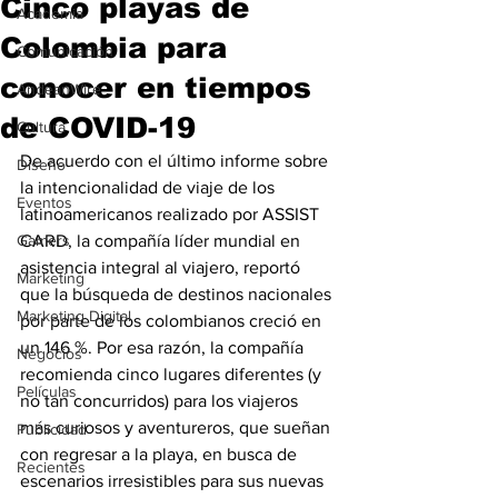
Cinco playas de
Academia
Colombia para
Comunicación
conocer en tiempos
AndeanWire
de COVID-19
Cultura
De acuerdo con el último informe sobre 
Diseño
la intencionalidad de viaje de los 
Eventos
latinoamericanos realizado por ASSIST 
Gamers
CARD, la compañía líder mundial en 
asistencia integral al viajero, reportó 
Marketing
que la búsqueda de destinos nacionales 
Marketing Digital
por parte de los colombianos creció en 
un 146 %. Por esa razón, la compañía 
Negocios
recomienda cinco lugares diferentes (y 
Películas
no tan concurridos) para los viajeros 
más curiosos y aventureros, que sueñan 
Publicidad
con regresar a la playa, en busca de 
Recientes
escenarios irresistibles para sus nuevas 