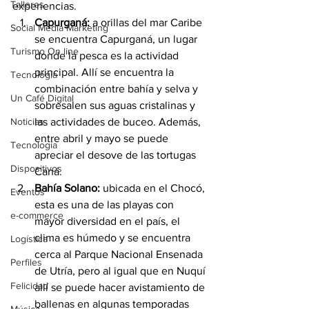
Talleres
experiencias.
Capurganá: 
a orillas del mar Caribe 
Social Media Marketing
se encuentra Capurganá, un lugar 
Turismo On line
donde la pesca es la actividad 
principal. Allí se encuentra la 
Tecnología
combinación entre bahía y selva y 
Un Café Digital
sobresalen sus aguas cristalinas y 
Noticias
las actividades de buceo. Además, 
entre abril y mayo se puede 
Tecnología
apreciar el desove de las tortugas 
Dispositivos
Caná.
Bahía Solano: 
ubicada en el Chocó, 
Eventos
esta es una de las playas con 
e-commerce
mayor diversidad en el país, el 
clima es húmedo y se encuentra 
Logística
cerca al Parque Nacional Ensenada 
Perfiles
de Utría, pero al igual que en Nuquí 
Felicidad
allí se puede hacer avistamiento de 
ballenas en algunas temporadas 