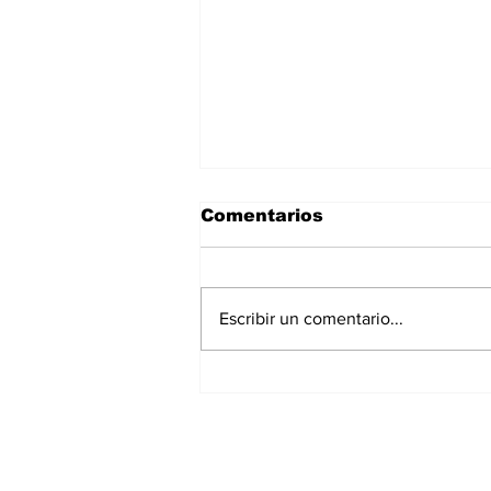
Comentarios
Escribir un comentario...
Asignar cargos no es
formar líderes: el error
más común en la
empresa familiar