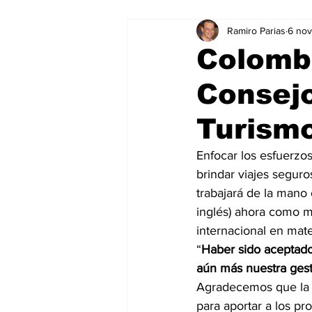
Ramiro Parias
6 no
Marketing
Marketing Digital
Colomb
Consejo
Social Media Marketing
Turis
Turism
Dispositivos
Eventos
e
Enfocar los esfuerzo
brindar viajes seguro
trabajará de la mano
Sostenibilidad
salud
inglés) ahora como m
internacional en mate
“
Haber sido aceptado
aún más nuestra gest
Agradecemos que la W
para aportar a los pr