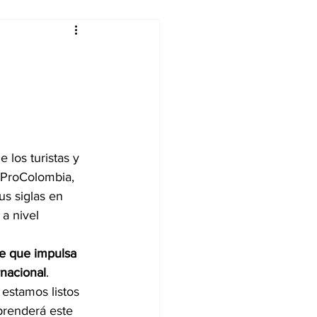
alleres
Tecnología
DJing
e los turistas y 
e ProColombia, 
s siglas en 
a nivel 
e que impulsa 
rnacional
. 
estamos listos 
prenderá este 