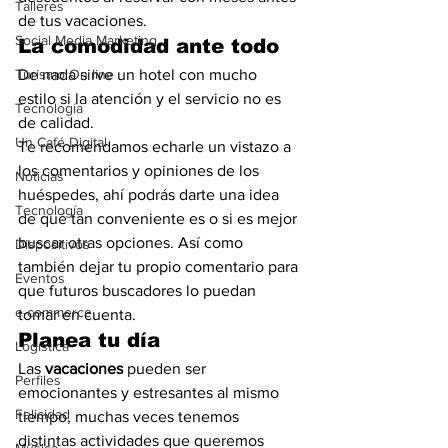
Talleres
de tus vacaciones.
Social Media Marketing
La comodidad ante todo
Turismo On line
De nada sirve un hotel con mucho 
estilo si la atención y el servicio no es 
Tecnología
de calidad. 
Un Café Digital
Te recomendamos echarle un vistazo a 
los comentarios y opiniones de los 
Noticias
huéspedes, ahí podrás darte una idea 
Tecnología
de qué tan conveniente es o si es mejor 
buscar otras opciones. Así como 
Dispositivos
también dejar tu propio comentario para 
Eventos
que futuros buscadores lo puedan 
e-commerce
tomar en cuenta. 
Planea tu día
Logística
Las 
vacaciones
 pueden ser 
Perfiles
emocionantes y estresantes al mismo 
Felicidad
tiempo, muchas veces tenemos 
distintas actividades que queremos 