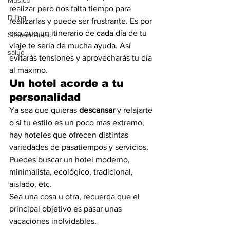
Música
realizar pero nos falta tiempo para 
DJing
realizarlas y puede ser frustrante. Es por 
eso que un itinerario de cada día de tu 
Sostenibilidad
viaje te sería de mucha ayuda. Así 
salud
evitarás tensiones y aprovecharás tu día 
al máximo.
Un hotel acorde a tu 
personalidad
Ya sea que quieras 
descansar
 y relajarte 
o si tu estilo es un poco mas extremo, 
hay hoteles que ofrecen distintas 
variedades de pasatiempos y servicios. 
Puedes buscar un hotel moderno, 
minimalista, ecológico, tradicional, 
aislado, etc.
Sea una cosa u otra, recuerda que el 
principal objetivo es pasar unas 
vacaciones inolvidables. 