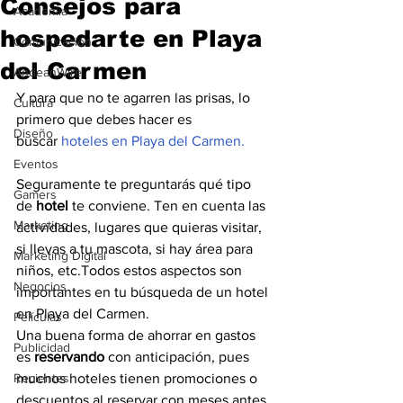
Consejos para
Academia
hospedarte en Playa
Comunicación
del Carmen
AndeanWire
Y para que no te agarren las prisas, lo 
Cultura
primero que debes hacer es 
Diseño
buscar 
hoteles en Playa del Carmen.
Eventos
Seguramente te preguntarás qué tipo 
Gamers
de 
hotel
 te conviene. Ten en cuenta las 
Marketing
actividades, lugares que quieras visitar, 
si llevas a tu mascota, si hay área para 
Marketing Digital
niños, etc.Todos estos aspectos son 
Negocios
importantes en tu búsqueda de un hotel 
en Playa del Carmen. 
Películas
Una buena forma de ahorrar en gastos 
Publicidad
es 
reservando
 con anticipación, pues 
Recientes
muchos hoteles tienen promociones o 
descuentos al reservar con meses antes 