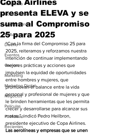
Copa Airlines
Academia
presenta ELEVA y se
Comunicación
suma al Compromiso
AndeanWire
25 para 2025
Cultura
“Con la firma del Compromiso 25 para 
Diseño
2025, reiteramos y reforzamos nuestra 
Eventos
intención de continuar implementando 
Gamers
mejores prácticas y acciones que 
impulsen la equidad de oportunidades 
Marketing
entre hombres y mujeres, que 
Marketing Digital
promuevan el balance entre la vida 
personal y profesional de mujeres y que 
Negocios
le brinden herramientas que les permita 
Películas
crecer y desarrollarse para alcanzar sus 
metas.”, indicó Pedro Heilbron, 
Publicidad
presidente ejecutivo de Copa Airlines.
Recientes
Las aerolíneas y empresas que se unen 