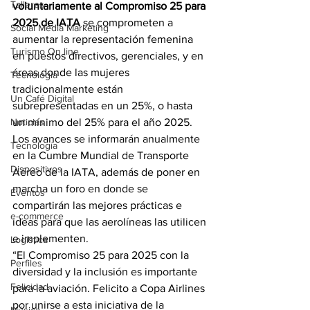
Talleres
voluntariamente al Compromiso 25 para 
2025 de IATA
 se comprometen a 
Social Media Marketing
aumentar la representación femenina 
Turismo On line
en puestos directivos, gerenciales, y en 
áreas donde las mujeres 
Tecnología
tradicionalmente están 
Un Café Digital
subrepresentadas en un 25%, o hasta 
Noticias
un mínimo del 25% para el año 2025. 
Los avances se informarán anualmente 
Tecnología
en la Cumbre Mundial de Transporte 
Dispositivos
Aéreo de la IATA, además de poner en 
marcha un foro en donde se 
Eventos
compartirán las mejores prácticas e 
e-commerce
ideas para que las aerolíneas las utilicen 
e implementen.
Logística
“El Compromiso 25 para 2025 con la 
Perfiles
diversidad y la inclusión es importante 
Felicidad
para la aviación. Felicito a Copa Airlines 
por unirse a esta iniciativa de la 