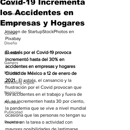
Covid-19 Incrementa
Academia
los Accidentes en
Comunicación
Empresas y Hogares
AndeanWire
Imagen de StartupStockPhotos en 
Cultura
Pixabay
Diseño
El estrés por el Covid-19 provoca 
Eventos
incrementó hasta del 30% en 
Gamers
accidentes en empresas y hogares
Marketing
Ciudad de México a 12 de enero de 
2021
.- El estrés, el cansancio y la 
Marketing Digital
frustración por el Covid provocan que 
Negocios
los accidentes en el trabajo y fuera de 
él, se incrementen hasta 30 por ciento, 
Películas
la pandemia que se vive a nivel mundial 
Publicidad
ocasiona que las personas no tengan su 
Recientes
mente en la tarea o actividad con 
mayores posibilidades de lastimarse 