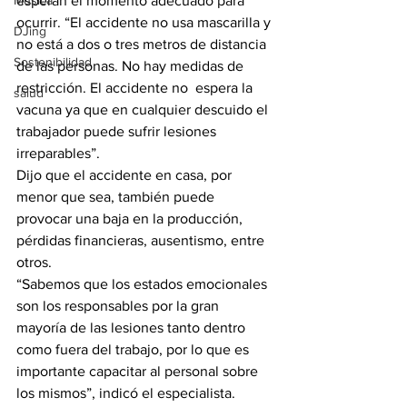
esperan el momento adecuado para 
Música
ocurrir. “El accidente no usa mascarilla y 
DJing
no está a dos o tres metros de distancia 
Sostenibilidad
de las personas. No hay medidas de 
restricción. El accidente no  espera la 
salud
vacuna ya que en cualquier descuido el 
trabajador puede sufrir lesiones 
irreparables”. 
Dijo que el accidente en casa, por 
menor que sea, también puede 
provocar una baja en la producción, 
pérdidas financieras, ausentismo, entre 
otros.
“Sabemos que los estados emocionales 
son los responsables por la gran 
mayoría de las lesiones tanto dentro 
como fuera del trabajo, por lo que es 
importante capacitar al personal sobre 
los mismos”, indicó el especialista.