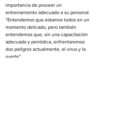
importancia de proveer un 
entrenamiento adecuado a su personal. 
“Entendemos que estamos todos en un 
momento delicado, pero también 
entendemos que, sin una capacitación 
adecuada y periódica, enfrentaremos 
dos peligros actualmente, el virus y la 
suerte”.
Acerca de SafeStart
El programa SafeStart fue desarrollado 
hace más de 30 años por Electrolab 
Training Systems, que se encuentra en 
Belleville, Ontario, Canadá. Desde 
entonces, ha alcanzado un estatus 
global, siendo aplicado con éxito en 
más de 3.000 empresas en 60 países.
Es un programa avanzado de 
concientización sobre seguridad y 