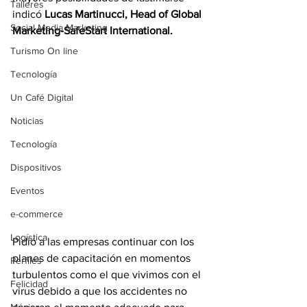
Talleres
indicó
 Lucas Martinucci, Head of Global 
Social Media Marketing
Marketing-SafeStart International.
Turismo On line
Tecnología
Un Café Digital
Noticias
Tecnología
Dispositivos
Eventos
e-commerce
Logística
Pidió a las empresas continuar con los 
planes de capacitación en momentos  
Perfiles
turbulentos como el que vivimos con el 
Felicidad
virus debido a que los accidentes no 