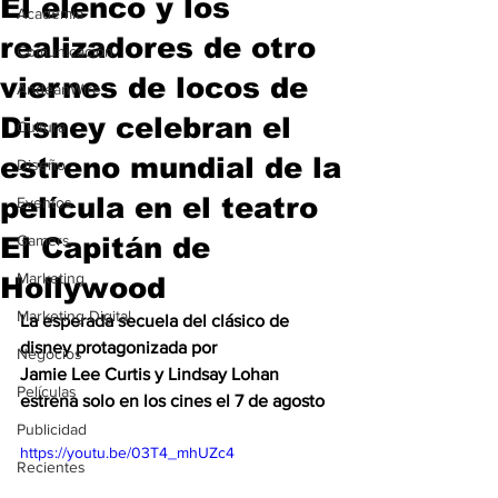
El elenco y los
Academia
realizadores de otro
Comunicación
viernes de locos de
AndeanWire
Disney celebran el
Cultura
estreno mundial de la
Diseño
película en el teatro
Eventos
El Capitán de
Gamers
Marketing
Hollywood
Marketing Digital
La esperada secuela del clásico de 
disney protagonizada por
Negocios
Jamie Lee Curtis y Lindsay Lohan 
Películas
estrena solo en los cines el 7 de agosto
Publicidad
https://youtu.be/03T4_mhUZc4
Recientes