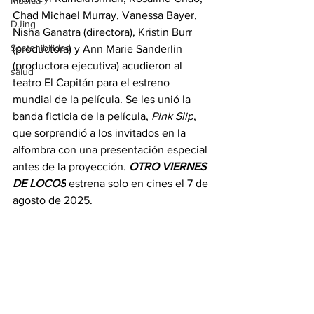
Música
Chad Michael Murray, Vanessa Bayer, 
DJing
Nisha Ganatra (directora), Kristin Burr 
Sostenibilidad
(productora) y Ann Marie Sanderlin 
(productora ejecutiva) acudieron al 
salud
teatro El Capitán para el estreno 
mundial de la película. Se les unió la 
banda ficticia de la película, 
Pink Slip
, 
que sorprendió a los invitados en la 
alfombra con una presentación especial 
antes de la proyección. 
OTRO VIERNES 
DE LOCOS
 estrena solo en cines el 7 de 
agosto de 2025.