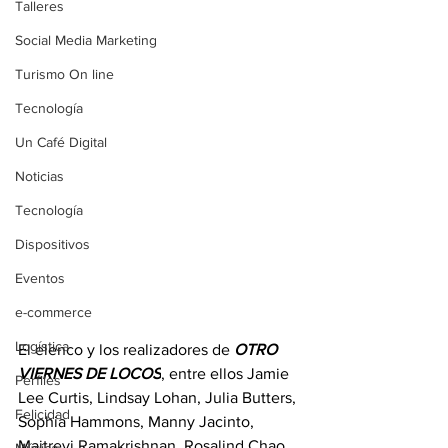
Talleres
Social Media Marketing
Turismo On line
Tecnología
Un Café Digital
Noticias
Tecnología
Dispositivos
Eventos
e-commerce
Logística
El elenco y los realizadores de 
OTRO 
VIERNES DE LOCOS
, entre ellos Jamie 
Perfiles
Lee Curtis, Lindsay Lohan, Julia Butters, 
Felicidad
Sophia Hammons, Manny Jacinto, 
Maitreyi Ramakrishnan, Rosalind Chao, 