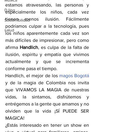
Música
estamos atravesando, las personas y 
DJing
especialmente los niños, cada vez 
tienen menos ilusión. Fácilmente 
Sostenibilidad
podríamos culpar a la tecnología, pues 
salud
los niños aparentemente cada vez son 
más difíciles de impresionar, pero como 
afirma 
Handlich
, es culpa de la falta de 
ilusión, espíritu y empatía que vivimos 
actualmente y que se incrementa 
conforme pasa el tiempo.
Handlich, el mejor de los 
magos Bogotá
y de la magia de Colombia nos invita 
que VIVAMOS LA MAGIA de nuestras 
vidas, la sintamos, disfrútemos y 
entrégemos a la gente que amamos y no 
olviden que la vida ¡SÍ PUEDE SER 
MAGICA!
¿Estás interesado en tener un show en 