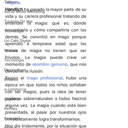
Talleres
mágica
.
Handlich
 ha pasado la mayor parte de su 
Social Media Marketing
vida y su carrera profesional tratando de 
Turismo On line
entender la magia: qué es, dónde 
encontrarla y cómo compartirla con los 
Tecnología
demás. Se convirtió en mago porque 
Un Café Digital
aprendió a temprana edad que los 
Noticias
shows de magia no tienen que ser 
frívolos. La magia puede crear un 
Tecnología
momento de 
asombro genuino
, que nos 
Dispositivos
devuelve la ilusión.
Según el 
mago profesional
, hubo una 
Eventos
época en que todos los niños soñaban 
e-commerce
con ser magos, pues la idea de tener 
poderes sobrenaturales a todos fascinó 
Logística
alguna vez. La magia cuando está bien 
Perfiles
presentada, al pasar por nuestros ojos 
Felicidad
inmediatamente logra transformarnos.
Hoy día tristemente, por la situación que 