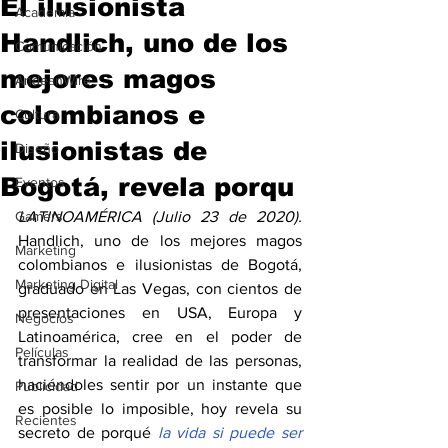
El ilusionista
Academia
Handlich, uno de los
Comunicación
mejores magos
AndeanWire
colombianos e
Cultura
ilusionistas de
Diseño
Bogotá, revela porqu
Eventos
Gamers
LATINOAMÉRICA (Julio 23 de 2020). 
Handlich, uno de los mejores magos 
Marketing
colombianos e ilusionistas de Bogotá, 
Marketing Digital
graduado en Las Vegas, con cientos de 
presentaciones en USA, Europa y 
Negocios
Latinoamérica, cree en el poder de 
Películas
transformar la realidad de las personas, 
haciéndoles sentir por un instante que 
Publicidad
es posible lo imposible, hoy revela su 
Recientes
secreto de porqué 
la vida si puede ser 