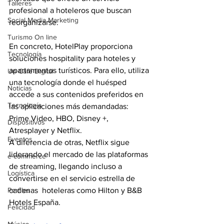
Talleres
profesional a hoteleros que buscan 
Social Media Marketing
reorganizarse.
Turismo On line
En concreto, HotelPlay proporciona 
Tecnología
soluciones hospitality para hoteles y 
apartamentos turísticos. Para ello, utiliza 
Un Café Digital
una tecnología donde el huésped 
Noticias
accede a sus contenidos preferidos en 
Tecnología
las aplicaciones más demandadas: 
Prime Video, HBO, Disney +, 
Dispositivos
Atresplayer y Netflix. 
Eventos
A diferencia de otras, Netflix sigue 
liderando el mercado de las plataformas 
e-commerce
de streaming, llegando incluso a 
Logística
convertirse en el servicio estrella de 
Perfiles
cadenas  hoteleras como Hilton y B&B 
Hotels España. 
Felicidad