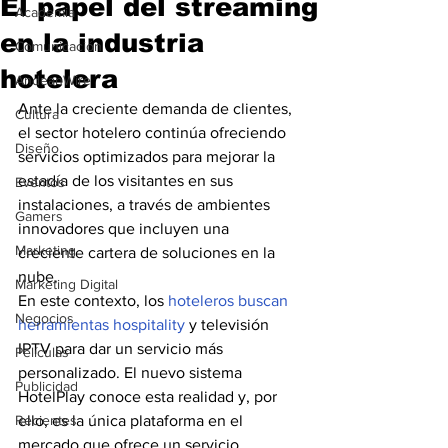
El papel del streaming
Academia
en la industria
Comunicación
hotelera
AndeanWire
Ante la creciente demanda de clientes, 
Cultura
el sector hotelero continúa ofreciendo 
Diseño
servicios optimizados para mejorar la 
estadía de los visitantes en sus 
Eventos
instalaciones, a través de ambientes 
Gamers
innovadores que incluyen una 
Marketing
creciente cartera de soluciones en la 
nube. 
Marketing Digital
En este contexto, los 
hoteleros buscan 
Negocios
herramientas hospitality 
y televisión 
IPTV para dar un servicio más 
Películas
personalizado. El nuevo sistema 
Publicidad
HotelPlay conoce esta realidad y, por 
Recientes
ello, es la única plataforma en el 
mercado que ofrece un servicio 