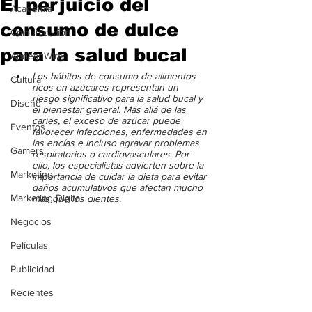
El perjuicio del
Academia
consumo de dulce
Comunicación
para la salud bucal
AndeanWire
Los hábitos de consumo de alimentos 
Cultura
ricos en azúcares representan un 
riesgo significativo para la salud bucal y 
Diseño
el bienestar general. Más allá de las 
caries, el exceso de azúcar puede 
Eventos
favorecer infecciones, enfermedades en 
las encías e incluso agravar problemas 
Gamers
respiratorios o cardiovasculares. Por 
ello, los especialistas advierten sobre la 
Marketing
importancia de cuidar la dieta para evitar 
daños acumulativos que afectan mucho 
Marketing Digital
más que los dientes
.
Negocios
Películas
Publicidad
Recientes