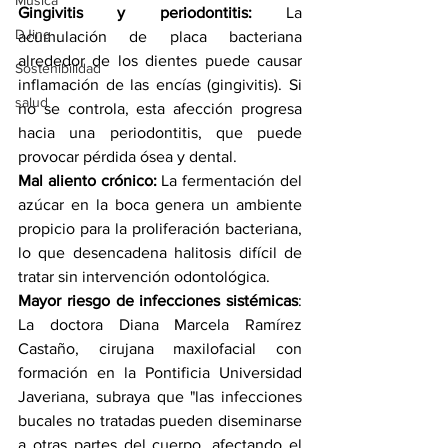
Música
Gingivitis y periodontitis:
 La 
DJing
acumulación de placa bacteriana 
alrededor de los dientes puede causar 
Sostenibilidad
inflamación de las encías (gingivitis). Si 
salud
no se controla, esta afección progresa 
hacia una periodontitis, que puede 
provocar pérdida ósea y dental.
Mal aliento crónico:
 La fermentación del 
azúcar en la boca genera un ambiente 
propicio para la proliferación bacteriana, 
lo que desencadena halitosis difícil de 
tratar sin intervención odontológica.
Mayor riesgo de infecciones sistémicas
: 
La doctora Diana Marcela Ramírez 
Castaño, cirujana maxilofacial con 
formación en la Pontificia Universidad 
Javeriana, subraya que "las infecciones 
bucales no tratadas pueden diseminarse 
a otras partes del cuerpo, afectando el 