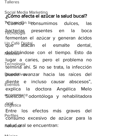
Talleres
Social Media Marketing
¿Cómo afecta el azúcar la salud bucal?
Turismo On line
“Cuando consumimos dulces, las 
bacterias presentes en la boca 
Tecnología
fermentan el azúcar y generan ácidos 
Un Café Digital
que atacan el esmalte dental, 
debilitándose con el tiempo. Esto da 
Noticias
lugar a caries, pero el problema no 
Tecnología
termina ahí. Si no se trata, la infección 
puede avanzar hacia las raíces del 
Dispositivos
diente e incluso causar abscesos”, 
Eventos
explica la doctora Angélica Melo 
e-commerce
Suescún, odontóloga y rehabilitadora 
oral.
Logística
Entre los efectos más graves del 
Perfiles
consumo excesivo de azúcar para la 
salud oral se encuentran:
Felicidad