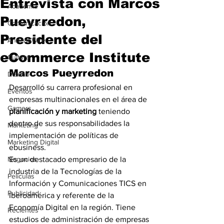
Entrevista con Marcos
Academia
Pueyrredon,
Comunicación
Presidente del
AndeanWire
eCommerce Institute
Cultura
Marcos Pueyrredon
Diseño
Desarrolló su carrera profesional en 
Eventos
empresas multinacionales en el área de 
Gamers
planificación y marketing
 teniendo 
dentro de sus responsabilidades la 
Marketing
implementación de políticas de 
Marketing Digital
ebusiness.
Negocios
Es un destacado empresario de la 
industria de la Tecnologías de la 
Películas
Información y Comunicaciones TICS en 
Publicidad
Iberoamérica y referente de la 
Economía Digital en la región. Tiene 
Recientes
estudios de administración de empresas 