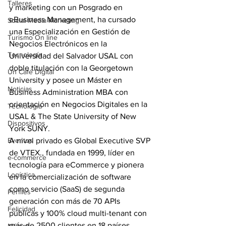
Talleres
y marketing con un Posgrado en 
eBusiness Management, ha cursado 
Social Media Marketing
una Especialización en Gestión de 
Turismo On line
Negocios Electrónicos en la 
Tecnología
Universidad del Salvador USAL con 
doble titulación con la Georgetown 
Un Café Digital
University y posee un Máster en 
Noticias
Business Administration MBA con 
orientación en Negocios Digitales en la 
Tecnología
USAL & The State University of New 
Dispositivos
York SUNY.
Eventos
A nivel privado es Global Executive SVP 
de VTEX., fundada en 1999, líder en 
e-commerce
tecnología para eCommerce y pionera 
Logística
en la comercialización de software 
como servicio (SaaS) de segunda 
Perfiles
generación con más de 70 APIs 
Felicidad
públicas y 100% cloud multi-tenant con 
más de 2500 clientes en 18 países. 