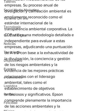
Talleres
empresas. Su proceso anual de 
Social Media Marketing
divulgación y calificación ambiental es 
ampliamente reconocido como el 
Turismo On line
estándar internacional de la 
Tecnología
transparencia ambiental corporativa. La 
CDP utiliza una metodología detallada e 
Un Café Digital
independiente para evaluar a estas 
Noticias
empresas, adjudicando una puntuación 
Tecnología
de A a D con base a la exhaustividad de 
la divulgación, la conciencia y gestión 
Dispositivos
de los riesgos ambientales y la 
Eventos
evidencia de las mejores prácticas 
relacionadas con el liderazgo 
e-commerce
ambiental, tales como el 
Logística
establecimiento de objetivos 
Perfiles
ambiciosos y significativos. Epson 
comprende plenamente la importancia 
Felicidad
de las acciones ambientales y la 