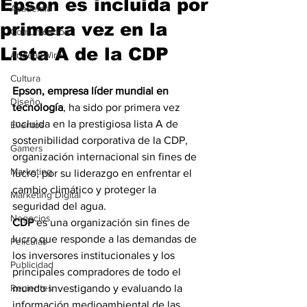
Epson es incluida por
Academia
primera vez en la
Comunicación
Lista A de la CDP
AndeanWire
Cultura
Epson, empresa líder mundial en 
Diseño
tecnología
, ha sido por primera vez 
incluida en la prestigiosa lista A de 
Eventos
sostenibilidad corporativa de la CDP, 
Gamers
organización internacional sin fines de 
Marketing
lucro, por su liderazgo en enfrentar el 
cambio climático y proteger la 
Marketing Digital
seguridad del agua.
Negocios
CDP
 es una organización sin fines de 
lucro que responde a las demandas de 
Películas
los inversores institucionales y los 
Publicidad
principales compradores de todo el 
Recientes
mundo investigando y evaluando la 
información medioambiental de las 