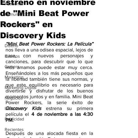
Estreno en noviembre
Academia
de "Mini Beat Power
Comunicación
Rockers" en
AndeanWire
Discovery Kids
Cultura
“Mini Beat Power Rockers: La Película” 
Diseño
nos lleva a una odisea espacial, lejos de 
casa, con nuevos personajes y 
Eventos
canciones, para descubrir que lo que 
Gamers
más amamos puede estar muy cerca. 
Enseñándoles a los más pequeños que 
Marketing
la libertad también tiene sus normas, y 
que este equilibrio es necesario para 
Marketing Digital
divertirse y disfrutar de los buenos 
momentos juntos y en familia. Mini Beat 
Negocios
Power Rockers, la serie éxito de 
Discovery Kids
 estrena su primera 
Películas
película el 
4 de noviembre a las 4:30 
Publicidad
PM.
Recientes
Después de una alocada fiesta en la 