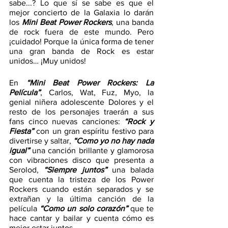
sabe...? Lo que sí se sabe es que el 
mejor concierto de la Galaxia lo darán 
los 
Mini Beat Power Rockers
, una banda 
de rock fuera de este mundo. Pero 
¡cuidado! Porque la única forma de tener 
una gran banda de Rock es estar 
unidos… ¡Muy unidos!
En 
“Mini Beat Power Rockers: La 
Película”
,
Carlos, Wat, Fuz, Myo, la 
genial niñera adolescente
Dolores
y el 
resto de los personajes traerán a sus 
fans cinco nuevas canciones:
 “Rock y 
Fiesta” 
con un gran espíritu festivo para 
divertirse y saltar,
 “Como yo no hay nada 
igual” 
una canción brillante y glamorosa 
con vibraciones disco que presenta a 
Serolod,
 “Siempre juntos”
 una balada 
que cuenta la tristeza de los Power 
Rockers cuando están separados y se 
extrañan
y la última canción de la 
película 
“Como un solo corazón”
 que te 
hace cantar y bailar y cuenta cómo es 
mejor estar juntos.