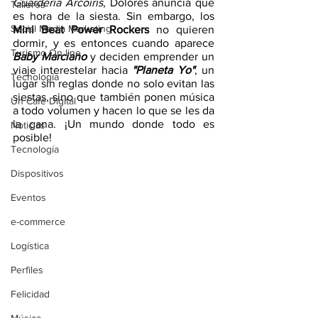
Guardería Arcoíris
, Dolores anuncia que 
Talleres
es hora de la siesta. Sin embargo, los 
Social Media Marketing
Mini Beat Power Rockers
 no quieren 
dormir, y es entonces cuando aparece 
Turismo On line
Baby Marciano 
y deciden emprender un 
viaje interestelar hacia 
"Planeta Yo"
, un 
Tecnología
lugar sin reglas donde no solo evitan las 
siestas, sino que también ponen música 
Un Café Digital
a todo volumen y hacen lo que se les da 
la gana. ¡Un mundo donde todo es 
Noticias
posible! 
Tecnología
Dispositivos
Eventos
e-commerce
Logística
Perfiles
Felicidad