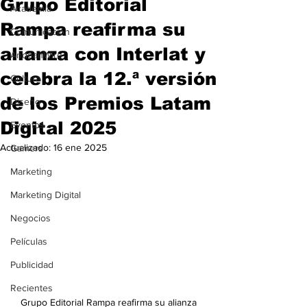
Grupo Editorial
Academia
Rampa reafirma su
Comunicación
alianza con Interlat y
AndeanWire
celebra la 12.ª versión
Cultura
de los Premios Latam
Diseño
Digital 2025
Eventos
Actualizado:
16 ene 2025
Gamers
Marketing
Marketing Digital
Negocios
Películas
Publicidad
Recientes
Grupo Editorial Rampa reafirma su alianza 