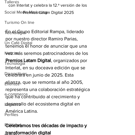
Talleres
con Interlat y celebra la 12.ª versión de los 
Social Media Marketing
Premios Latam Digital 2025
Turismo On line
En el Grupo Editorial Rampa, liderado 
Tecnología
por nuestro director Ramiro Parias, 
Un Café Digital
tenemos el honor de anunciar que una 
Noticias
vez más seremos patrocinadores de los 
Premios Latam Digital
, organizados por 
Tecnología
Interlat, en su doceava edición que se 
Dispositivos
celebrará en junio de 2025. Esta 
alianza, que se remonta al año 2005, 
Eventos
representa una colaboración estratégica 
e-commerce
que ha contribuido al crecimiento y 
desarrollo del ecosistema digital en 
Logística
América Latina.
Perfiles
Felicidad
Celebramos tres décadas de impacto y 
transformación digital