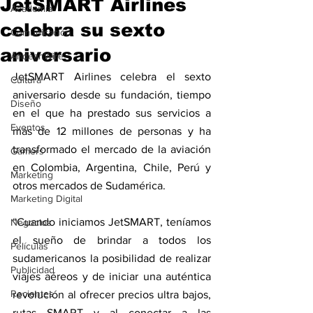
JetSMART Airlines
Academia
celebra su sexto
Comunicación
aniversario
AndeanWire
JetSMART Airlines celebra el sexto 
Cultura
aniversario desde su fundación, tiempo 
Diseño
en el que ha prestado sus servicios a 
Eventos
más de 12 millones de personas y ha 
transformado el mercado de la aviación 
Gamers
en Colombia, Argentina, Chile, Perú y 
Marketing
otros mercados de Sudamérica.
Marketing Digital
“Cuando iniciamos JetSMART, teníamos 
Negocios
el sueño de brindar a todos los 
Películas
sudamericanos la posibilidad de realizar 
Publicidad
viajes aéreos y de iniciar una auténtica 
Recientes
revolución al ofrecer precios ultra bajos, 
rutas SMART y al conectar a las 