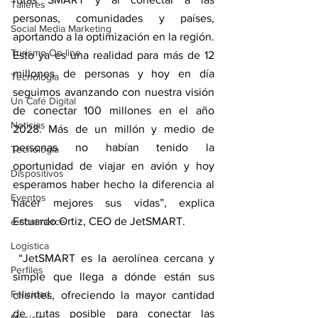
Talleres
personas, comunidades y países, 
Social Media Marketing
aportando a la optimización en la región. 
Turismo On line
Esto ya es una realidad para más de 12 
millones de personas y hoy en día 
Tecnología
seguimos avanzando con nuestra visión 
Un Café Digital
de conectar 100 millones en el año 
Noticias
2028. Más de un millón y medio de 
personas no habían tenido la 
Tecnología
oportunidad de viajar en avión y hoy 
Dispositivos
esperamos haber hecho la diferencia al 
Eventos
hacer mejores sus vidas”, explica 
Estuardo Ortiz, CEO de JetSMART.
e-commerce
Logística
 “JetSMART es la aerolínea cercana y 
Perfiles
simple que llega a dónde están sus 
Felicidad
clientes, ofreciendo la mayor cantidad 
de rutas posible para conectar las 