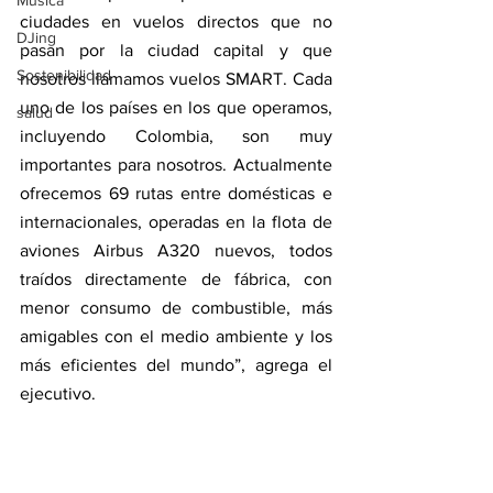
Música
ciudades en vuelos directos que no 
DJing
pasan por la ciudad capital y que 
Sostenibilidad
nosotros llamamos vuelos SMART. Cada 
uno de los países en los que operamos, 
salud
incluyendo Colombia, son muy 
importantes para nosotros. Actualmente 
ofrecemos 69 rutas entre domésticas e 
internacionales, operadas en la flota de 
aviones Airbus A320 nuevos, todos 
traídos directamente de fábrica, con 
menor consumo de combustible, más 
amigables con el medio ambiente y los 
más eficientes del mundo”, agrega el 
ejecutivo.