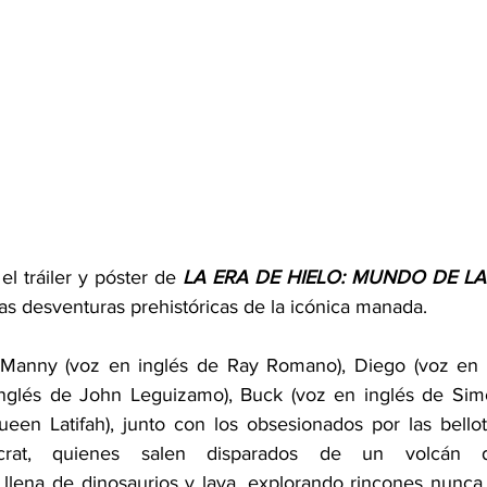
el tráiler y póster de 
LA ERA DE HIELO: MUNDO DE L
as desventuras prehistóricas de la icónica manada.
 a Manny (voz en inglés de Ray Romano), Diego (voz en 
inglés de John Leguizamo), Buck (voz en inglés de Simo
een Latifah), junto con los obsesionados por las bellota
at, quienes salen disparados de un volcán d
 llena de dinosaurios y lava, explorando rincones nunca a