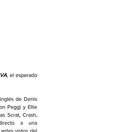
AVA
, el esperado 
inglés de Denis 
n Pegg) y Ellie 
s Scrat, Crash, 
irecto a una 
ntes vistos del 