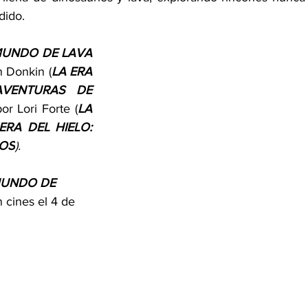
dido.
LA ERA DE HIELO: MUNDO DE LAVA 
n Donkin (
LA ERA 
AVENTURAS DE 
or Lori Forte (
LA 
ERA DEL HIELO: 
OS
). 
MUNDO DE 
n cines el 4 de 