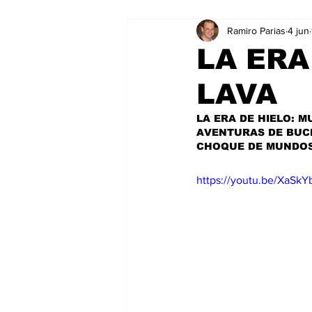
Ramiro Parias
4 jun
Marketing
Marketing Digital
LA ERA
LAVA
Social Media Marketing
Turis
LA ERA DE HIELO: MU
AVENTURAS DE BUCK) 
Dispositivos
Eventos
e
CHOQUE DE MUNDOS)
https://youtu.be/XaSkYb
Sostenibilidad
salud