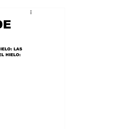
alleres
DE
Tecnología
IELO: LAS 
EL HIELO: 
DJing