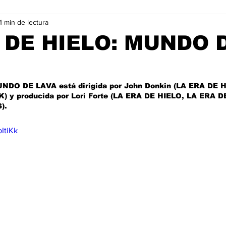
1 min de lectura
Negocios
Películas
Publicidad
Recientes
T
 DE HIELO: MUNDO 
mo On line
Tecnología
Un Café Digital
Noticias
NDO DE LAVA está dirigida por John Donkin (LA ERA DE H
y producida por Lori Forte (LA ERA DE HIELO, LA ERA D
-commerce
Logística
Perfiles
Felicidad
Música
. 
ItiKk