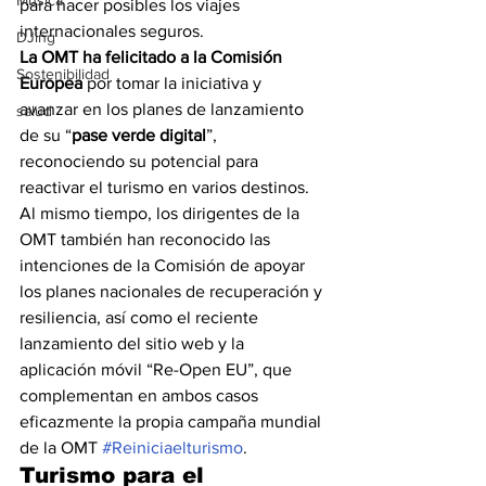
Música
para hacer posibles los viajes 
internacionales seguros.
DJing
La OMT ha felicitado a la Comisión 
Sostenibilidad
Europea
 por tomar la iniciativa y 
avanzar en los planes de lanzamiento 
salud
de su “
pase verde digital
”, 
reconociendo su potencial para 
reactivar el turismo en varios destinos. 
Al mismo tiempo, los dirigentes de la 
OMT también han reconocido las 
intenciones de la Comisión de apoyar 
los planes nacionales de recuperación y 
resiliencia, así como el reciente 
lanzamiento del sitio web y la 
aplicación móvil “Re-Open EU”, que 
complementan en ambos casos 
eficazmente la propia campaña mundial 
de la OMT 
#Reiniciaelturismo
. 
Turismo para el 