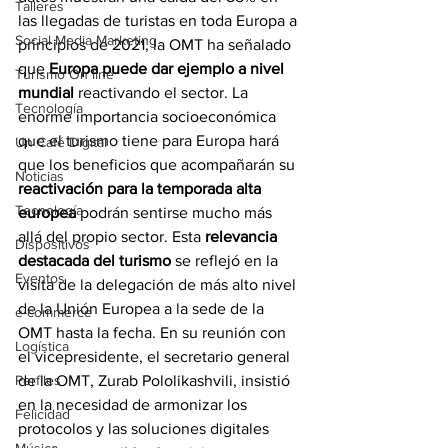
Talleres
las llegadas de turistas en toda Europa a 
Social Media Marketing
principios de 2021, la OMT ha señalado 
que 
Europa puede dar ejemplo a nivel 
Turismo On line
mundial 
reactivando el sector. La 
Tecnología
enorme importancia socioeconómica 
que el turismo tiene para Europa hará 
Un Café Digital
que los beneficios que acompañarán su
Noticias
reactivación para la temporada alta 
Tecnología
europea
 podrán sentirse mucho más 
allá del propio sector. Esta 
relevancia 
Dispositivos
destacada del turismo
 se reflejó en la 
Eventos
visita de la delegación de más alto nivel 
de la Unión Europea a la sede de la 
e-commerce
OMT hasta la fecha. En su reunión con 
Logística
el vicepresidente, el secretario general 
Perfiles
de la OMT, Zurab Pololikashvili, insistió 
en la necesidad de armonizar los 
Felicidad
protocolos y las soluciones digitales 