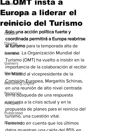
La OMT insta a
Academia
Europa a liderar el
Comunicación
reinicio del Turismo
AndeanWire
Solo una acción política fuerte y 
Cultura
coordinada permitirá a Europa reabrirse 
Diseño
al turismo
 para la temporada alta de 
verano. La Organización Mundial del 
Eventos
Turismo (OMT) ha vuelto a insistir en la 
Gamers
importancia de la colaboración al recibir 
Marketing
en Madrid al vicepresidente de la 
Comisión Europea, Margaritis Schinas, 
Marketing Digital
en una reunión de alto nivel centrada 
Negocios
en la búsqueda de una respuesta 
conjunta a la crisis actual y en la 
Películas
propuesta de planes para el reinicio del 
Publicidad
turismo, una cuestión vital.
Recientes
Teniendo en cuenta que los últimos 
datos muestran una caída del 85% en 