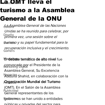
La OMT lleva el
Academia
turismo a la Asamblea
Comunicación
General de la ONU
AndeanWire
La Asamblea General de las Naciones 
Cultura
Unidas se ha reunido para celebrar, por 
Diseño
primera vez, una sesión sobre el 
turismo y su papel fundamental para la 
Eventos
recuperación inclusiva y el crecimiento.
Gamers
Marketing
El 
debate temático de alto nivel 
fue 
convocado por el Presidente de la 
Marketing Digital
Asamblea General, Su Excelencia 
Negocios
Abdulla Shahid, en colaboración con la 
Organización Mundial del Turismo
Películas
(OMT). En el Salón de la Asamblea 
Publicidad
General representantes de los 
Recientes
gobiernos se han unido a entidades 
públicas y privadas del sector para 