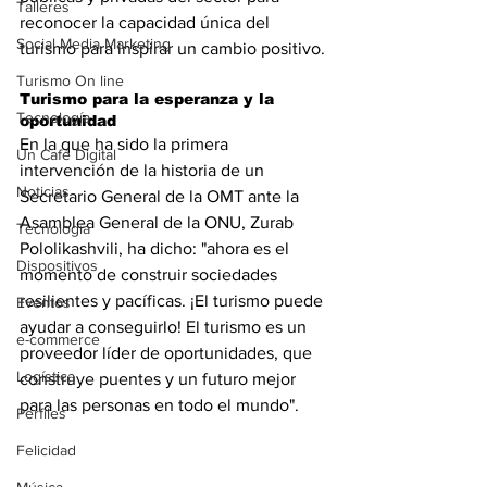
Talleres
reconocer la capacidad única del 
Social Media Marketing
turismo para inspirar un cambio positivo.
Turismo On line
Turismo para la esperanza y la 
Tecnología
oportunidad
En la que ha sido la primera 
Un Café Digital
intervención de la historia de un 
Noticias
Secretario General de la OMT ante la 
Asamblea General de la ONU, Zurab 
Tecnología
Pololikashvili, ha dicho: "ahora es el 
Dispositivos
momento de construir sociedades 
resilientes y pacíficas. ¡El turismo puede 
Eventos
ayudar a conseguirlo! El turismo es un 
e-commerce
proveedor líder de oportunidades, que 
Logística
construye puentes y un futuro mejor 
para las personas en todo el mundo".
Perfiles
Felicidad