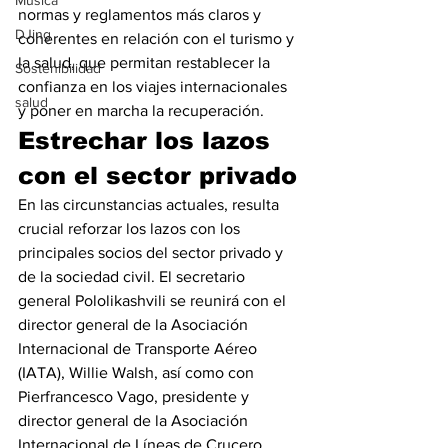
Música
normas y reglamentos más claros y 
DJing
coherentes en relación con el turismo y 
la salud, que permitan restablecer la 
Sostenibilidad
confianza en los viajes internacionales 
salud
y poner en marcha la recuperación.
Estrechar los lazos 
con el sector privado
En las circunstancias actuales, resulta 
crucial reforzar los lazos con los 
principales socios del sector privado y 
de la sociedad civil. El secretario 
general Pololikashvili se reunirá con el 
director general de la Asociación 
Internacional de Transporte Aéreo 
(IATA), Willie Walsh, así como con 
Pierfrancesco Vago, presidente y 
director general de la Asociación 
Internacional de Líneas de Crucero 