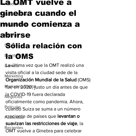
La OMT vuelve a
Academia
ginebra cuando el
Comunicación
mundo comienza a
AndeanWire
abrirse
Cultura
Sólida relación con 
Diseño
la OMS
Eventos
La última vez que la OMT realizó una 
Gamers
visita oficial a la ciudad sede de la 
Marketing
Organización Mundial de la Salud
 (OMS) 
Marketing Digital
fue en 2020, justo un día antes de que 
la COVID-19 fuera declarada 
Negocios
oficialmente como pandemia. Ahora, 
Películas
cuando Suiza se suma a un número 
creciente de países que 
levantan o 
Publicidad
suavizan las restricciones de viaje
, la 
Recientes
OMT vuelve a Ginebra para celebrar 