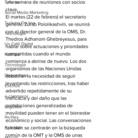
Talleres
una semana de reuniones con socios 
clave.
Social Media Marketing
El martes (22 de febrero) el secretario 
Turismo On line
general, Zurab Pololikashvili, se reunirá 
con el director general de la OMS, Dr. 
Tecnología
Thedros Adhanom Ghebreyesus, para 
Un Café Digital
hablar sobre actuaciones y prioridades 
compartidas cuando el mundo 
Noticias
comienza a abrirse de nuevo. Los dos 
Tecnología
organismos de las Naciones Unidas 
Dispositivos
debatirán la necesidad de seguir 
levantando las restricciones, tras haber 
Eventos
advertido repetidamente de su 
e-commerce
ineficacia y del daño que las 
prohibiciones generalizadas de 
Logística
movilidad pueden tener en el bienestar 
Perfiles
económico y social. Las conversaciones 
Felicidad
también se centrarán en la búsqueda 
común de la OMT y la OMS de unas 