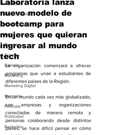
Laboratoria lanza
Academia
nuevo modelo de
Comunicación
bootcamp para
AndeanWire
mujeres que quieran
Cultura
ingresar al mundo
Diseño
tech
Eventos
Gamers
La organización comenzará a ofrecer 
programas que unan a estudiantes de 
Marketing
diferentes países de la Región.
Marketing Digital
Negocios
En un mundo cada vez más globalizado, 
con empresas y organizaciones 
Películas
conectadas de manera remota y 
Publicidad
personas colaborando desde distintos 
Recientes
países, se hace difícil pensar en cómo 