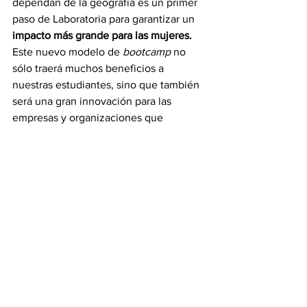
dependan de la geografía es un primer 
paso de Laboratoria para garantizar un 
impacto más grande para las mujeres.
Este nuevo modelo de 
bootcamp 
no 
sólo traerá muchos beneficios a 
nuestras estudiantes, sino que también 
será una gran innovación para las 
empresas y organizaciones que 
contratan talento de nuestra 
edtech
,
 ya 
que podrán contar con mujeres con 
experiencia en equipos diversos, 
además de poder contratar talentos 
globales. En agosto, por ejemplo, 
vamos a tener el 
Talent Fest LATAM,
 el 
evento de talento 
tech 
femenino más 
grande de América Latina, que va a 
reunir, en torno a la innovación, a 
personas de países diferentes en un 
único lugar”, explica Gabriela Rocha, co-