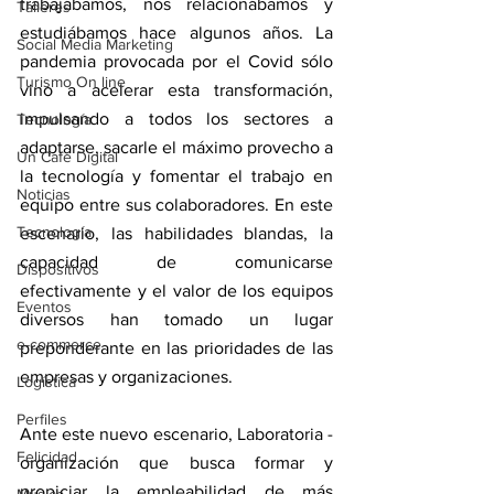
trabajábamos, nos relacionábamos y 
Talleres
estudiábamos hace algunos años. La 
Social Media Marketing
pandemia provocada por el Covid sólo 
Turismo On line
vino a acelerar esta transformación, 
impulsando a todos los sectores a 
Tecnología
adaptarse, sacarle el máximo provecho a 
Un Café Digital
la tecnología y fomentar el trabajo en 
Noticias
equipo entre sus colaboradores. En este 
Tecnología
escenario, las habilidades blandas, la 
capacidad de comunicarse 
Dispositivos
efectivamente y el valor de los equipos 
Eventos
diversos han tomado un lugar 
e-commerce
preponderante en las prioridades de las 
empresas y organizaciones.
Logística
Perfiles
Ante este nuevo escenario, Laboratoria -
Felicidad
organización que busca formar y 
propiciar la empleabilidad de más 