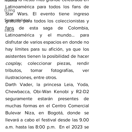
Música
Latinoamérica para todos los fans de 
DJing
Star Wars. El evento tiene ingreso 
Sostenibilidad
gratuito para todos los coleccionistas y 
fans de esta saga de Colombia, 
salud
Latinoamérica y el mundo… para 
disfrutar de varios espacios en donde no 
hay límites para su afición, ya que los 
asistentes tienen la posibilidad de hacer 
cosplay,
 coleccionar piezas, rendir 
tributos, tomar fotografías, ver 
ilustraciones, entre otros.
Darth Vader, la princesa Leia, Yoda, 
Chewbacca, Obi-Wan Kenobi y R2-D2 
seguramente estarán presentes de 
muchas formas en el Centro Comercial 
Bulevar Niza, en Bogotá, donde se 
llevará a cabo el festival desde las 9.00 
a.m. hasta las 8:00 p.m.  En el 2023 se 