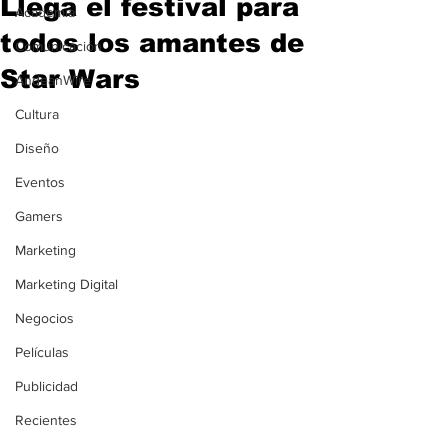
Llega el festival para
Academia
todos los amantes de
Comunicación
Star Wars
AndeanWire
Cultura
Diseño
Eventos
Gamers
Marketing
Marketing Digital
Negocios
Películas
Publicidad
Recientes