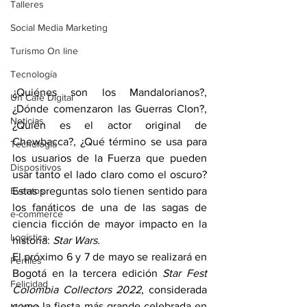
Talleres
Social Media Marketing
Turismo On line
Tecnología
¿Quiénes son los Mandalorianos?, 
Un Café Digital
¿Dónde comenzaron las Guerras Clon?, 
Noticias
¿Quién es el actor original de 
Chewbacca?, ¿Qué término se usa para 
Tecnología
los usuarios de la Fuerza que pueden 
Dispositivos
usar tanto el lado claro como el oscuro? 
Eventos
Estas preguntas solo tienen sentido para 
los fanáticos de una de las sagas de 
e-commerce
ciencia ficción de mayor impacto en la 
Logística
historia: 
Star Wars.
El próximo 6 y 7 de mayo se realizará en 
Perfiles
Bogotá en la tercera edición 
Star Fest 
Felicidad
Colombia Collectors 2022
, considerada 
como la fiesta más grande celebrada en 