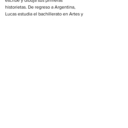
escribe y dibuja sus primeras 
historietas. De regreso a Argentina, 
Lucas estudia el bachillerato en Artes y 
posteriormente se gradúa como 
diseñador gráfico, mientras ejerce como 
ilustrador profesional y participando en 
publicaciones independientes. Regresa 
a México donde se desempeña como 
dibujante de historietas hasta que 
obtiene su primer contrato en los 
Estados Unidos para Dark Horse Comics 
con la miniserie RIPD, adaptada al cine 
en 2013. Durante esta etapa, se da a 
conocer por su trabajo en cómics de la 
franquicia de Star Wars. Actualmente, 
Lucas ostenta el título de ilustrador 
oficial de Star Wars para América Latina 
y realiza cómics y arte conceptual para 
la franquicia. Su trabajo se ha publicado 