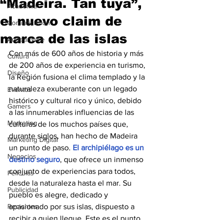
“Madeira. Tan tuya”,
Academia
el nuevo claim de
Comunicación
marca de las islas
AndeanWire
Con más de 600 años de historia y más 
Cultura
de 200 años de experiencia en turismo, 
Diseño
la Región fusiona el clima templado y la 
naturaleza exuberante con un legado 
Eventos
histórico y cultural rico y único, debido 
Gamers
a las innumerables influencias de las 
Marketing
culturas de los muchos países que, 
durante siglos, han hecho de Madeira 
Marketing Digital
un punto de paso. 
El archipiélago es un 
Negocios
destino seguro
, que ofrece un inmenso 
conjunto de experiencias para todos, 
Películas
desde la naturaleza hasta el mar. Su 
Publicidad
pueblo es alegre, dedicado y 
Recientes
apasionado por sus islas, dispuesto a 
recibir a quien llegue. Este es el punto 