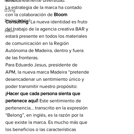
Música
simultáneamente diversidad.
La estrategia de la marca ha contado 
DJing
con la colaboración de 
Bloom 
Sostenibilidad
Consulting
. La nueva identidad es fruto 
del trabajo de la agencia creativa BAR y 
salud
estará presente en todos los materiales 
de comunicación en la Región 
Autónoma de Madeira, dentro y fuera 
de las fronteras.
Para Eduardo Jesus, presidente de 
APM, la nueva marca Madeira “pretende 
desencadenar un sentimiento único y 
poder transmitir nuestro propósito:
¡Hacer que cada persona sienta que 
pertenece aquí!
 Este sentimiento de 
pertenencia… transcrito en la expresión 
“Belong”, en inglés, es la razón por la 
que existe la marca. Es mucho más que 
los beneficios o las características 