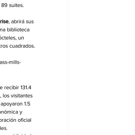
89 suites. 
rise
, abrirá sus 
na biblioteca 
ócteles, un 
tros cuadrados. 
ass-mills-
 recibir 131.4 
los visitantes 
 apoyaron 1.5 
onómica y 
ación oficial 
es. 