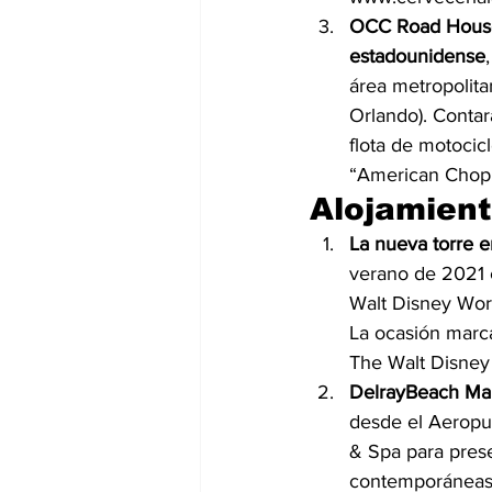
OCC Road House 
estadounidense
área metropolit
Orlando). Contar
flota de motocic
“American Chop
Alojamient
La nueva torre 
verano de 2021 
Walt Disney Wor
La ocasión marca
The Walt Disne
DelrayBeach Mar
desde el Aeropu
& Spa para prese
contemporáneas,