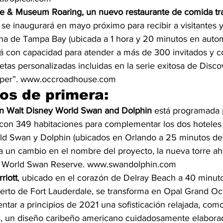
& Museum Roaring, un nuevo restaurante de comida tra
, se inaugurará en mayo próximo para recibir a visitantes y
ana de Tampa Bay (ubicada a 1 hora y 20 minutos en auto
á con capacidad para atender a más de 300 invitados y c
letas personalizadas incluidas en la serie exitosa de Disc
per”. www.occroadhouse.com 
os de primera:
en Walt Disney World Swan and Dolphin
 está programada p
con 349 habitaciones para complementar los dos hoteles 
ld Swan y Dolphin (ubicados en Orlando a 25 minutos del
 un cambio en el nombre del proyecto, la nueva torre ah
y World Swan Reserve. www.swandolphin.com 
riott
, ubicado en el corazón de Delray Beach a 40 minut
erto de Fort Lauderdale, se transforma en Opal Grand Oc
ntar a principios de 2021 una sofisticación relajada, com
 un diseño caribeño americano cuidadosamente elabora