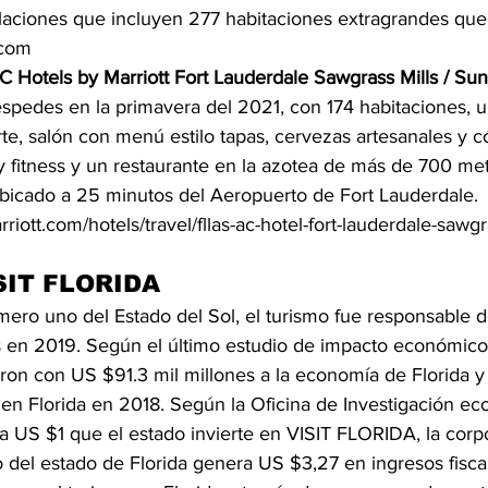
alaciones que incluyen 277 habitaciones extragrandes que 
com 
C Hotels by Marriott Fort Lauderdale Sawgrass Mills / Sun
spedes en la primavera del 2021, con 174 habitaciones, u
rte, salón con menú estilo tapas, cervezas artesanales y c
y fitness y un restaurante en la azotea de más de 700 me
ubicado a 25 minutos del Aeropuerto de Fort Lauderdale. 
ott.com/hotels/travel/fllas-ac-hotel-fort-lauderdale-sawgr
SIT FLORIDA 
ero uno del Estado del Sol, el turismo fue responsable de
s en 2019. Según el último estudio de impacto económico, 
eron con US $91.3 mil millones a la economía de Florida y
en Florida en 2018. Según la Oficina de Investigación ec
 US $1 que el estado invierte en VISIT FLORIDA, la corpor
o del estado de Florida genera US $3,27 en ingresos fiscal