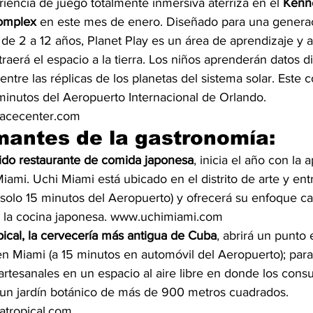
encia de juego totalmente inmersiva aterriza en el 
Kenn
Complex
 en este mes de enero. Diseñado para una genera
de 2 a 12 años, Planet Play es un área de aprendizaje y a
traerá el espacio a la tierra. Los niños aprenderán datos di
entre las réplicas de los planetas del sistema solar. Este 
inutos del Aeropuerto Internacional de Orlando. 
cecenter.com 
mantes de la gastronomía:
cido restaurante de comida japonesa
, inicia el año con la 
ami. Uchi Miami está ubicado en el distrito de arte y ent
olo 15 minutos del Aeropuerto) y ofrecerá su enfoque car
e la cocina japonesa. www.uchimiami.com 
pical, la cervecería más antigua de Cuba
, abrirá un punto e
 Miami (a 15 minutos en automóvil del Aeropuerto); para
rtesanales en un espacio al aire libre en donde los cons
 un jardín botánico de más de 900 metros cuadrados. 
atropical.com 