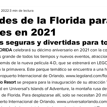
v 2022
3 min de lectura
Negocios
Películas
Publicidad
Recientes
T
es de la Florida par
tes en 2021
mo On line
Tecnología
Un Café Digital
Noticias
s seguras y divertidas para t
-commerce
Logística
Perfiles
Felicidad
Música
ORIDA
 celebrará su décimo aniversario en 2021 con la co
 grande de todos los tiempos y nuevos eventos, atraccio
demás de la nueva película 4-D, que se estrenará en LE
la primavera. Este parque temático se encuentra a una h
ropuerto Internacional de Orlando. www.legoland.com/flo
do Resort
 se prepara para la inauguración de su atracción 
d en Universal’s Islands of Adventure, la montaña rusa d
a de Florida. Para desplazarse allí, solo se necesitan 20 m
erto Internacional de Orlando. www.universalorlando.com