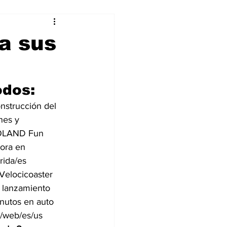
alleres
a sus
Tecnología
odos:
DJing
nstrucción del 
nes y 
GOLAND Fun 
ora en 
rida/es
Velocicoaster 
e lanzamiento 
inutos en auto 
/web/es/us 