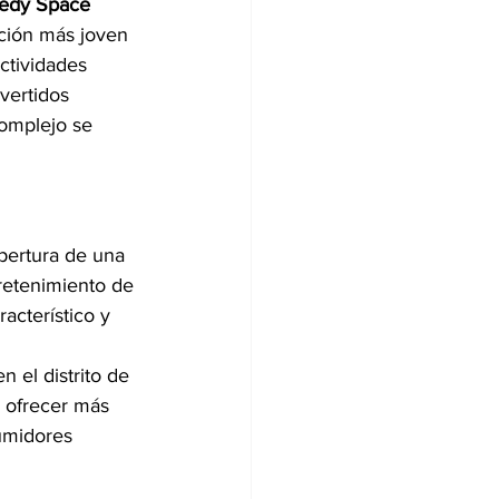
edy Space 
ción más joven 
ctividades 
vertidos 
complejo se 
apertura de una 
retenimiento de 
acterístico y 
n el distrito de 
 ofrecer más 
umidores 