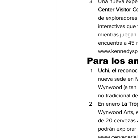
Una nueva experi
Center Visitor 
de exploradores 
interactivas que 
mientras juegan 
encuentra a 45 m
www.kennedyspa
Para los a
Uchi, el recono
nueva sede en Mi
Wynwood (a tan s
no tradicional d
En enero 
La Tro
Wynwood Arts, en
de 20 cervezas a
podrán explorar
www.cervecerial