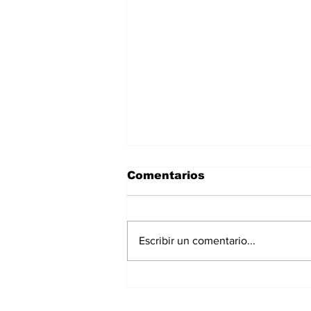
Comentarios
Escribir un comentario...
Asignar cargos no es
formar líderes: el error
más común en la