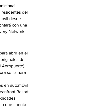
dicional 
 residentes del 
móvil desde 
ontará con una 
overy Network 
ara abrir en el 
originales de 
 Aeropuerto). 
ora se llamará 
os en automóvil 
eanfront Resort 
odidades 
do que cuenta 