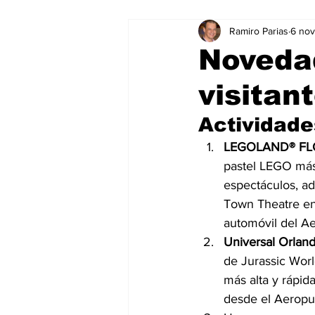
Ramiro Parias
6 no
Marketing
Marketing Digital
Novedad
visitan
Social Media Marketing
Turis
Actividade
Dispositivos
Eventos
e
LEGOLAND® FL
pastel LEGO más
espectáculos, a
Sostenibilidad
salud
Town Theatre en 
automóvil del Ae
Universal Orlan
de Jurassic Worl
más alta y rápid
desde el Aeropu