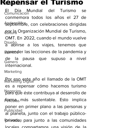
Repensar el Turismo
Academia
El Día Mundial del Turismo se 
Comunicación
conmemora todos los años el 27 de 
AndeanWire
septiembre, con celebraciones dirigidas 
por la Organización Mundial de Turismo, 
Cultura
OMT. En 2022, cuando el mundo vuelve 
Diseño
a abrirse a los viajes, tenemos que 
aprender las lecciones de la pandemia y 
Eventos
de la pausa que supuso a nivel 
Gamers
internacional.
Marketing
Por eso este año el llamado de la OMT 
Marketing Digital
es a repensar cómo hacemos turismo 
Negocios
para que éste contribuya al desarrollo de 
forma más sustentable. Esto implica 
Películas
poner en primer plano a las personas y 
Publicidad
al planeta, junto con el trabajo público-
Recientes
privado, para junto a las comunidades 
locales compartamos una visión de la 