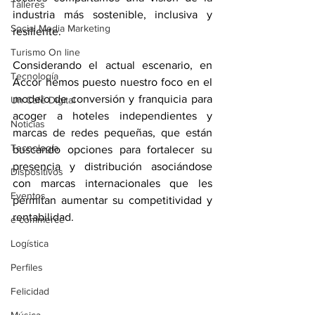
Talleres
industria más sostenible, inclusiva y 
Social Media Marketing
resiliente.
Turismo On line
Considerando el actual escenario, en 
Tecnología
Accor hemos puesto nuestro foco en el 
modelo de conversión y franquicia para 
Un Café Digital
acoger a hoteles independientes y 
Noticias
marcas de redes pequeñas, que están 
Tecnología
buscando opciones para fortalecer su 
presencia y distribución asociándose 
Dispositivos
con marcas internacionales que les 
Eventos
permitan aumentar su competitividad y 
rentabilidad.
e-commerce
Logística
Perfiles
Felicidad