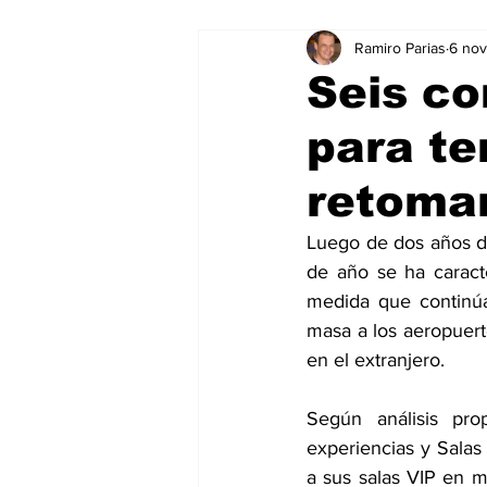
Ramiro Parias
6 no
Marketing
Marketing Digital
Seis co
para te
Social Media Marketing
Turis
retomar
Dispositivos
Eventos
e
Luego de dos años de
de año se ha caract
medida que continúa
Sostenibilidad
salud
masa a los aeropuerto
en el extranjero. 
Según análisis pr
experiencias y Salas
a sus salas VIP en 