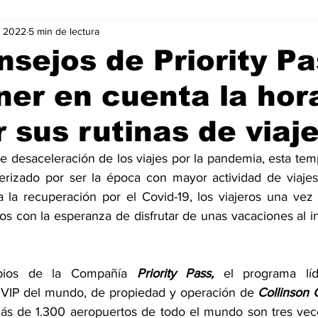
v 2022
5 min de lectura
Negocios
Películas
Publicidad
Recientes
T
nsejos de Priority P
ner en cuenta la hor
mo On line
Tecnología
Un Café Digital
Noticias
 sus rutinas de viaj
-commerce
Logística
Perfiles
Felicidad
Música
 desaceleración de los viajes por la pandemia, esta tem
erizado por ser la época con mayor actividad de viajes
 la recuperación por el Covid-19, los viajeros una vez
s con la esperanza de disfrutar de unas vacaciones al int
opios de la Compañía 
Priority Pass, 
el programa lí
 VIP del mundo, de propiedad y operación de 
Collinson
más de 1.300 aeropuertos de todo el mundo son tres vec