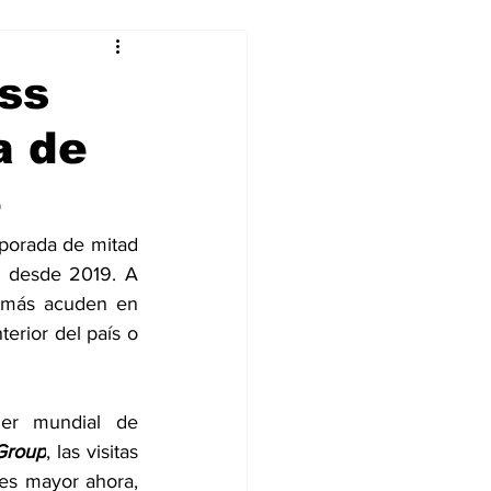
alleres
ass
a de
Tecnología
e
DJing
porada de mitad 
 desde 2019. A 
 más acuden en 
erior del país o 
der mundial de 
 Group
, las visitas 
es mayor ahora, 