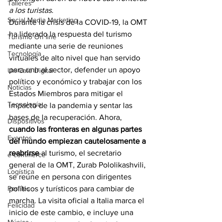
Talleres
a los turistas.
Social Media Marketing
Durante la crisis de la COVID-19, la OMT 
ha liderado la respuesta del turismo 
Turismo On line
mediante una serie de reuniones 
Tecnología
virtuales de alto nivel que han servido 
para unir al sector, defender un apoyo 
Un Café Digital
político y económico y trabajar con los 
Noticias
Estados Miembros para mitigar el 
Tecnología
impacto de la pandemia y sentar las 
bases de la recuperación. Ahora, 
Dispositivos
cuando las fronteras en algunas partes 
Eventos
del mundo empiezan cautelosamente a 
reabrirse
 al turismo, el secretario 
e-commerce
general de la OMT, Zurab Pololikashvili, 
Logística
se reúne en persona con dirigentes 
Perfiles
políticos y turísticos para cambiar de 
marcha. La visita oficial a Italia marca el 
Felicidad
inicio de este cambio, e incluye una 