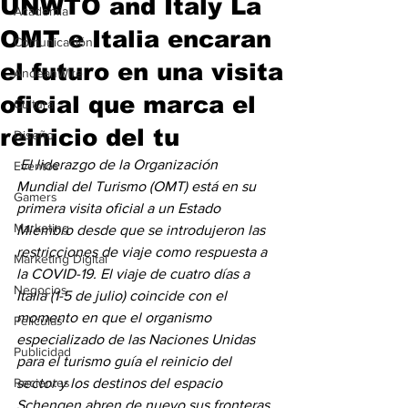
UNWTO and Italy La
Academia
OMT e Italia encaran
Comunicación
el futuro en una visita
AndeanWire
oficial que marca el
Cultura
reinicio del tu
Diseño
 El liderazgo de la Organización 
Eventos
Mundial del Turismo (OMT) está en su 
Gamers
primera visita oficial a un Estado 
Marketing
Miembro desde que se introdujeron las 
restricciones de viaje como respuesta a 
Marketing Digital
la COVID-19. El viaje de cuatro días a 
Negocios
Italia (1-5 de julio) coincide con el 
momento en que el organismo 
Películas
especializado de las Naciones Unidas 
Publicidad
para el turismo guía el reinicio del 
Recientes
sector y los destinos del espacio 
Schengen abren de nuevo sus fronteras 