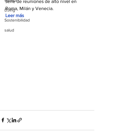
Música
serie de reuniones de alto nivel en 
Roma, Milán y Venecia. 
DJing
Leer más
Sostenibilidad
salud