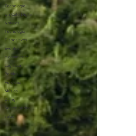
Tecnología
Un Café Digital
Noticias
Tecnología
Dispositivos
Eventos
e-commerce
Logística
Perfiles
Felicidad
Música
DJing
Sostenibilidad
salud