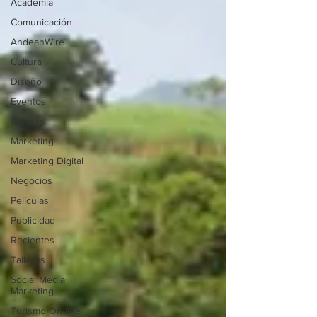
Academia
Comunicación
AndeanWire
Cultura
Diseño
Eventos
Gamers
Marketing
Marketing Digital
Negocios
Películas
Publicidad
Recientes
Talleres
Social Media
Marketing
Turismo On line