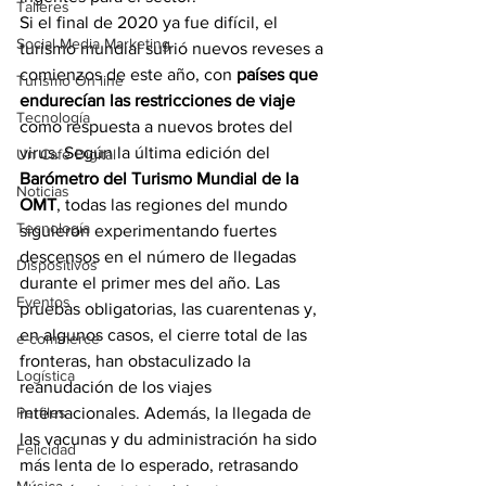
Talleres
Si el final de 2020 ya fue difícil, el 
Social Media Marketing
turismo mundial sufrió nuevos reveses a 
comienzos de este año, con 
países que 
Turismo On line
endurecían las restricciones de viaje
Tecnología
como respuesta a nuevos brotes del 
virus. Según la última edición del 
Un Café Digital
Barómetro del Turismo Mundial de la 
Noticias
OMT
, todas las regiones del mundo 
Tecnología
siguieron experimentando fuertes 
descensos en el número de llegadas 
Dispositivos
durante el primer mes del año. Las 
Eventos
pruebas obligatorias, las cuarentenas y, 
en algunos casos, el cierre total de las 
e-commerce
fronteras, han obstaculizado la 
Logística
reanudación de los viajes 
Perfiles
internacionales. Además, la llegada de 
las vacunas y du administración ha sido 
Felicidad
más lenta de lo esperado, retrasando 