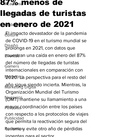
87% menos de
Academia
llegadas de turistas
Comunicación
en enero de 2021
AndeanWire
El impacto devastador de la pandemia 
Cultura
de COVID-19 en el turismo mundial se 
Diseño
prolonga en 2021, con datos que 
muestran una caída en enero del 87% 
Eventos
del número de llegadas de turistas 
Gamers
internacionales en comparación con 
Marketing
2020. La perspectiva para el resto del 
año sigue siendo incierta. Mientras, la 
Marketing Digital
Organización Mundial del Turismo 
Negocios
(OMT) mantiene su llamamiento a una 
mayor coordinación entre los países 
Películas
con respecto a los protocolos de viajes 
Publicidad
que permita la reactivación segura del 
Recientes
turismo y evite otro año de pérdidas 
ingentes para el sector.