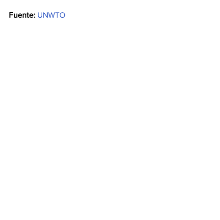
Fuente:
UNWTO
Ver todo
Entradas recientes