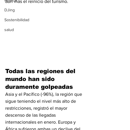
Música
aún más el reinicio del turismo.
DJing
Sostenibilidad
salud
Todas las regiones del 
mundo han sido 
duramente golpeadas
Asia y el Pacífico (-96%), la región que 
sigue teniendo el nivel más alto de 
restricciones, registró el mayor 
descenso de las llegadas 
internacionales en enero. Europa y 
África sufrieron ambas un declive del 