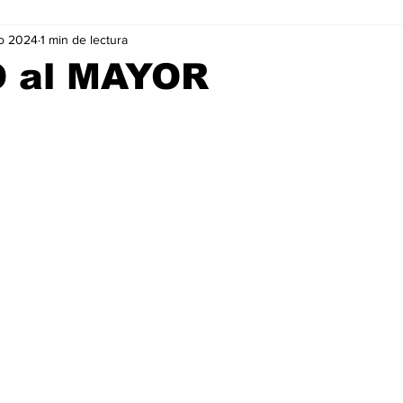
o 2024
1 min de lectura
Negocios
Películas
Publicidad
Recientes
T
 al MAYOR
mo On line
Tecnología
Un Café Digital
Noticias
-commerce
Logística
Perfiles
Felicidad
Música