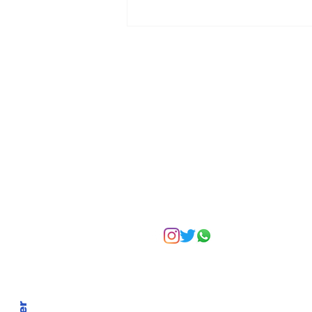
Tres comunidades de
mujeres en tecnología
presentan una agenda
nacional de género y
tecnología
Suscríbete a nuest