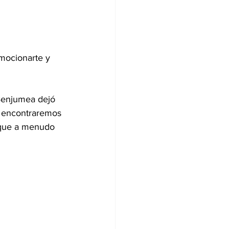
mocionarte y 
 Benjumea dejó 
a, encontraremos 
l que a menudo 