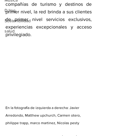
Música
compañías de turismo y destinos de 
DJing
primer nivel, la red brinda a sus clientes 
de primer nivel servicios exclusivos, 
Sostenibilidad
experiencias excepcionales y acceso 
salud
privilegiado.
En la fotografía de izquierda a derecha: Javier 
Arredondo, Matthew upchurch, Carmen otero, 
philippe trapp, marco martinez, Nicolas pesty