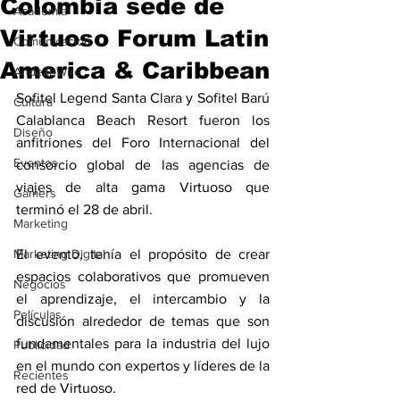
Colombia sede de
Academia
Virtuoso Forum Latin
Comunicación
America & Caribbean
AndeanWire
Sofitel Legend Santa Clara y Sofitel Barú 
Cultura
Calablanca Beach Resort fueron los 
Diseño
anfitriones del Foro Internacional del 
Eventos
consorcio global de las agencias de 
viajes de alta gama Virtuoso que 
Gamers
terminó el 28 de abril.
Marketing
Marketing Digital
El evento, tenía el propósito de crear 
espacios colaborativos que promueven 
Negocios
el aprendizaje, el intercambio y la 
Películas
discusión alrededor de temas que son 
fundamentales para la industria del lujo 
Publicidad
en el mundo con expertos y líderes de la 
Recientes
red de Virtuoso.