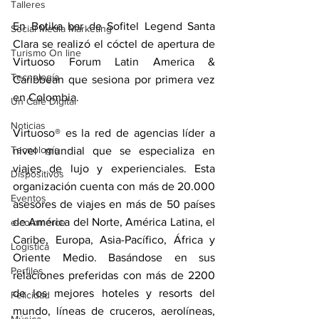
Talleres
En Botika bar de Sofitel Legend Santa 
Social Media Marketing
Clara se realizó el cóctel de apertura de 
Turismo On line
Virtuoso Forum Latin America & 
Tecnología
Caribbean que sesiona por primera vez 
en Colombia.
Un Café Digital
Noticias
Virtuoso® es la red de agencias líder a 
Tecnología
nivel mundial que se especializa en 
viajes de lujo y experienciales. Esta 
Dispositivos
organización cuenta con más de 20.000 
Eventos
asesores de viajes en más de 50 países 
de América del Norte, América Latina, el 
e-commerce
Caribe, Europa, Asia-Pacífico, África y 
Logística
Oriente Medio. Basándose en sus 
Perfiles
relaciones preferidas con más de 2200 
de los mejores hoteles y resorts del 
Felicidad
mundo, líneas de cruceros, aerolíneas, 