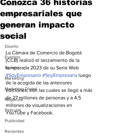
Conozca 36 historias
Academia
empresariales que
Comunicación
generan impacto
AndeanWire
social
Cultura
Diseño
La Cámara de Comercio de Bogotá 
Eventos
(CCB) realizó el lanzamiento de la 
Gamers
temporada 2023 de su Serie Web 
#SoyEmpresario
#SoyEmpresaria
 luego 
Marketing
de la acogida de las anteriores 
Marketing Digital
ediciones, con las cuales se llegó a más 
de 27 millones de personas y a 4.5 
Negocios
millones de visualizaciones en 
Películas
YouTube y Facebook.
Publicidad
Recientes