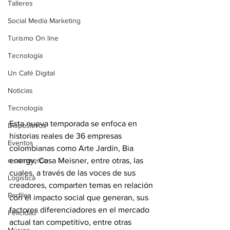
Talleres
Social Media Marketing
Turismo On line
Tecnología
Un Café Digital
Noticias
Tecnología
Esta nueva temporada se enfoca en 
Dispositivos
historias reales de 36 empresas 
Eventos
colombianas como Arte Jardín, Bia 
e-commerce
energy, Casa Meisner, entre otras, las 
cuales, a través de las voces de sus
Logística
creadores, comparten temas en relación 
Perfiles
con el impacto social que generan, sus 
factores diferenciadores en el mercado 
Felicidad
actual tan competitivo, entre otras 