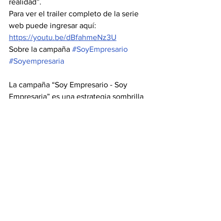
realidad”.
Para ver el trailer completo de la serie 
web puede ingresar aquí:
https://youtu.be/dBfahmeNz3U
Sobre la campaña 
#SoyEmpresario
#Soyempresaria
La campaña “Soy Empresario - Soy 
Empresaria” es una estrategia sombrilla 
de
comunicaciones de la CCB que busca 
poner al empresario en el centro, contar 
sus historias
y revindicar su rol. Esta iniciativa cuenta 
con un pódcast con 17 entrevistas que 
fueron
descargadas más de 11500 solo el año 
pasado.