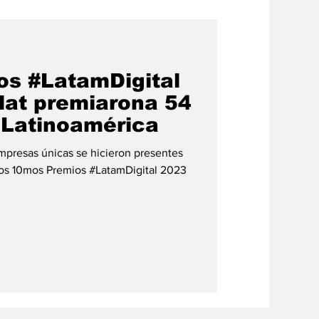
s #LatamDigital
rlat premiarona 54
 Latinoamérica
mpresas únicas se hicieron presentes
los 10mos Premios #LatamDigital 2023