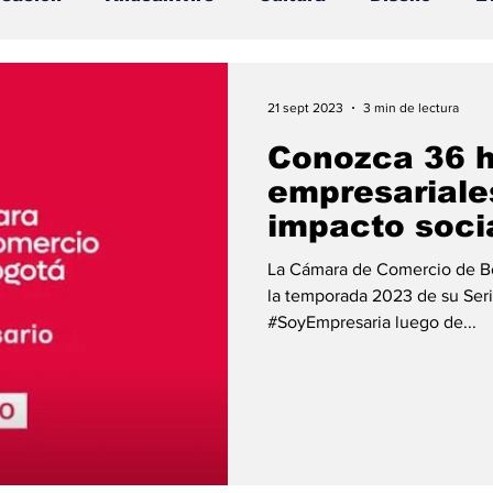
ocios
Películas
Publicidad
Recientes
21 sept 2023
3 min de lectura
Conozca 36 h
ine
Tecnología
Un Café Digital
Noticias
empresariale
impacto soci
e
Logística
Perfiles
Felicidad
Música
La Cámara de Comercio de Bo
la temporada 2023 de su Se
#SoyEmpresaria luego de...