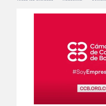
Marketing
Marketing Digital
Neg
Social Media Marketing
Turismo On l
Dispositivos
Eventos
e-commerc
Sostenibilidad
salud