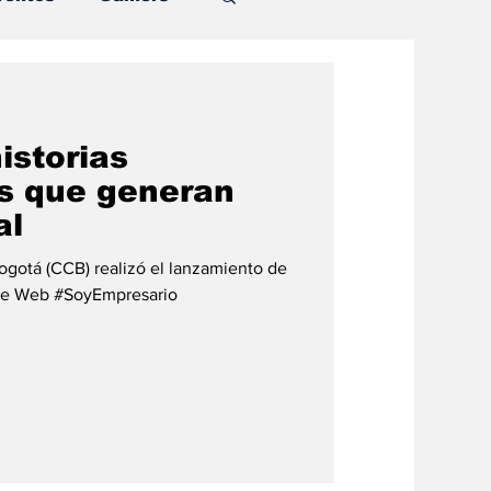
Talleres
istorias
Tecnología
s que generan
al
DJing
gotá (CCB) realizó el lanzamiento de
rie Web #SoyEmpresario