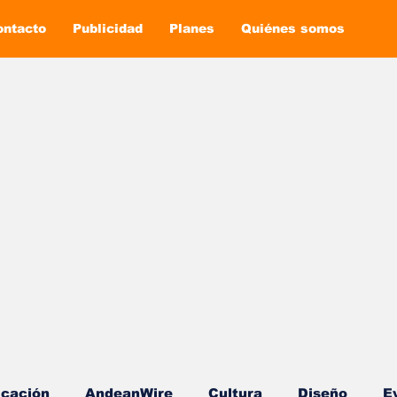
ontacto
Publicidad
Planes
Quiénes somos
cación
AndeanWire
Cultura
Diseño
E