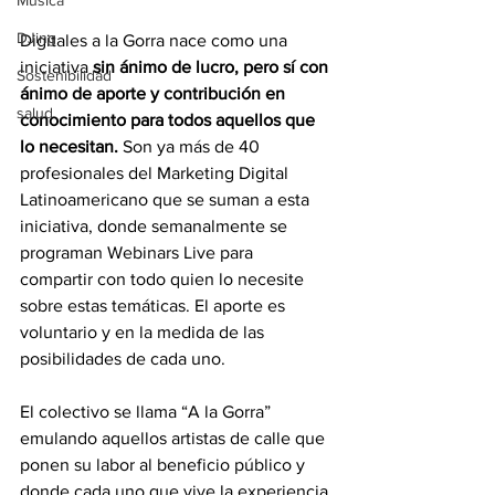
Música
DJing
Digitales a la Gorra nace como una 
iniciativa 
sin ánimo de lucro, pero sí con 
Sostenibilidad
ánimo de aporte y contribución en 
salud
conocimiento para todos aquellos que 
lo necesitan.
 Son ya más de 40 
profesionales del Marketing Digital 
Latinoamericano que se suman a esta 
iniciativa, donde semanalmente se 
programan Webinars Live para 
compartir con todo quien lo necesite 
sobre estas temáticas. El aporte es 
voluntario y en la medida de las 
posibilidades de cada uno.
El colectivo se llama “A la Gorra” 
emulando aquellos artistas de calle que 
ponen su labor al beneficio público y 
donde cada uno que vive la experiencia 