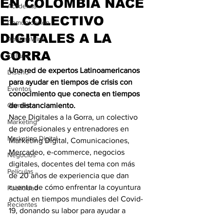
EN COLOMBIA NACE
Academia
EL COLECTIVO
Comunicación
DIGITALES A LA
AndeanWire
GORRA
Cultura
Una red de expertos Latinoamericanos 
Diseño
para ayudar en tiempos de crisis con 
Eventos
conocimiento que conecta en tiempos 
Gamers
de distanciamiento. 
Nace Digitales a la Gorra, un colectivo 
Marketing
de profesionales y entrenadores en 
Marketing Digital
Marketing Digital, Comunicaciones, 
Mercadeo, e-commerce, negocios 
Negocios
digitales, docentes del tema con más 
Películas
de 20 años de experiencia que dan 
cuenta de cómo enfrentar la coyuntura 
Publicidad
actual en tiempos mundiales del Covid-
Recientes
19, donando su labor para ayudar a 