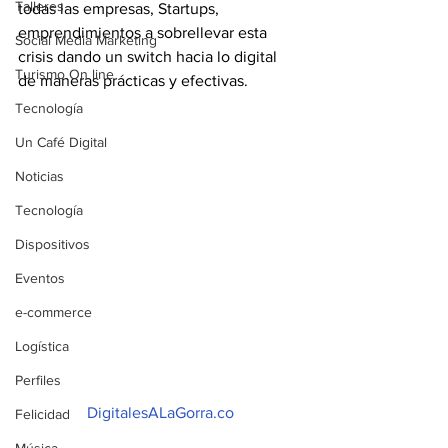
Talleres
todas las empresas, Startups, 
emprendimientos a sobrellevar esta 
Social Media Marketing
crisis dando un switch hacia lo digital 
Turismo On line
de maneras prácticas y efectivas. 
Tecnología
Un Café Digital
Noticias
Tecnología
Dispositivos
Eventos
e-commerce
Logística
Perfiles
DigitalesALaGorra.co
Felicidad