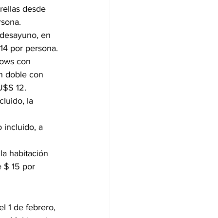
rellas desde 
rsona.
 desayuno, en 
 14 por persona.
lows con 
n doble con 
U$S 12.
luido, la 
incluido, a 
la habitación 
 $ 15 por 
l 1 de febrero, 