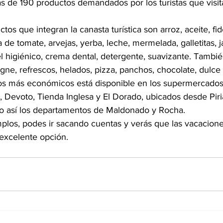
 de 190 productos demandados por los turistas que visi
tos que integran la canasta turística son arroz, aceite, f
pa de tomate, arvejas, yerba, leche, mermelada, galletitas,
l higiénico, crema dental, detergente, suavizante. Tambi
gne, refrescos, helados, pizza, panchos, chocolate, dulce
os más económicos está disponible en los supermercados 
 Devoto, Tienda Inglesa y El Dorado, ubicados desde Piriá
 así los departamentos de Maldonado y Rocha.
plos, podes ir sacando cuentas y verás que las vacacione
excelente opción.