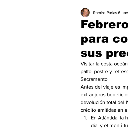
Ramiro Parias
6 no
Marketing
Marketing Digital
Febrer
para co
Social Media Marketing
Turis
sus pre
Dispositivos
Eventos
e
Visitar la costa oceá
palto, postre y refres
Sacramento.
Sostenibilidad
salud
Antes del viaje es im
extranjeros benefici
devolución total del 
crédito emitidas en el
En Atlántida, la
día, y el menú t