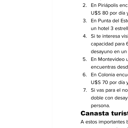
En Piriápolis en
U$S 80 por día y
En Punta del Est
un hotel 3 estre
Si te interesa v
capacidad para 6
desayuno en un h
En Montevideo un
encuentras desd
En Colonia encue
U$S 70 por día y
Si vas para el n
doble con desayu
persona.
Canasta turís
A estos importantes b