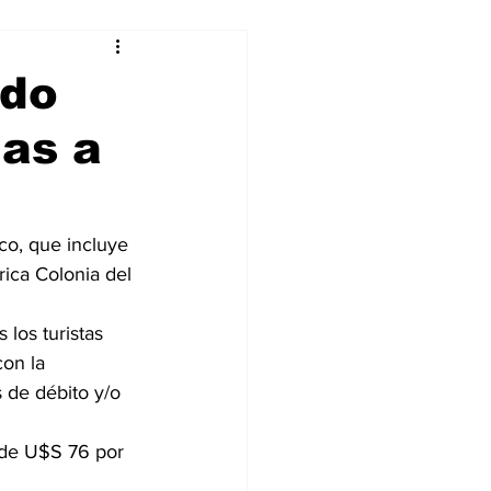
alleres
ado
as a
Tecnología
DJing
ico, que incluye 
rica Colonia del 
los turistas 
on la 
 de débito y/o 
sde U$S 76 por 