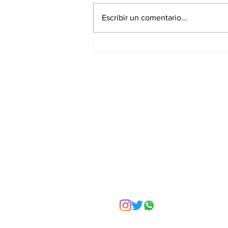
Escribir un comentario...
Asignar cargos no es
formar líderes: el error
más común en la
empresa familiar
Suscríbete a nuest