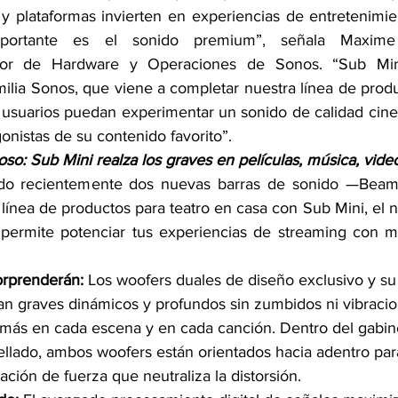
y plataformas invierten en experiencias de entretenimie
rtante es el sonido premium”, señala Maxime Bo
nior de Hardware y Operaciones de Sonos. “Sub Min
milia Sonos, que viene a completar nuestra línea de produ
 usuarios puedan experimentar un sonido de calidad cine
gonistas de su contenido favorito”.
o: Sub Mini realza los graves en películas, música, vid
ado recientemente dos nuevas barras de sonido —Bea
ínea de productos para teatro en casa con Sub Mini, el 
permite potenciar tus experiencias de streaming con má
orprenderán: 
Los woofers duales de diseño exclusivo y s
n graves dinámicos y profundos sin zumbidos ni vibracio
 más en cada escena y en cada canción. Dentro del gabin
llado, ambos woofers están orientados hacia adentro par
ación de fuerza que neutraliza la distorsión.