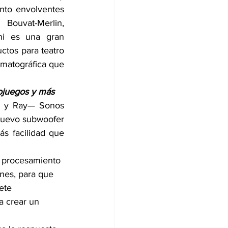
nto envolventes 
uvat-Merlin, 
i es una gran 
ctos para teatro 
matográfica que 
eojuegos y más
m y Ray— Sonos 
nuevo subwoofer 
s facilidad que 
u procesamiento 
nes, para que 
ete 
a crear un 