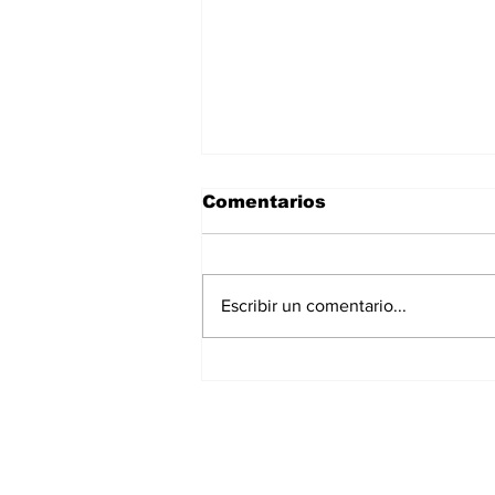
Comentarios
Escribir un comentario...
Renting de maquinaria:
tendencia que beneficia
la cadena de suministro
en distintos sectores