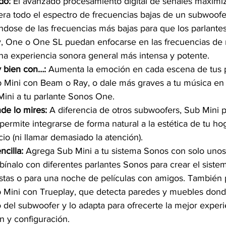
do: 
El avanzado procesamiento digital de señales maximiz
era todo el espectro de frecuencias bajas de un subwoo
dose de las frecuencias más bajas para que los parlantes
 One o One SL puedan enfocarse en las frecuencias de 
una experiencia sonora general más intensa y potente.
 bien con…: 
Aumenta la emoción en cada escena de tus p
Mini con Beam o Ray, o dale más graves a tu música en 
ini a tu parlante Sonos One.
de lo mires: 
A diferencia de otros subwoofers, Sub Mini 
 permite integrarse de forma natural a la estética de tu ho
o (ni llamar demasiado la atención).
cilla: 
Agrega Sub Mini a tu sistema Sonos con solo unos
nalo con diferentes parlantes Sonos para crear el siste
iestas o para una noche de películas con amigos. También 
b Mini con Trueplay, que detecta paredes y muebles don
o del subwoofer y lo adapta para ofrecerte la mejor exper
ón y configuración.