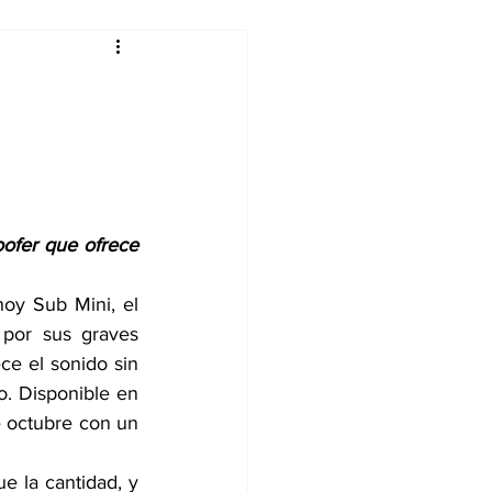
alleres
Tecnología
DJing
ofer que ofrece 
y Sub Mini, el 
por sus graves 
e el sonido sin 
o. Disponible en 
 octubre con un 
e la cantidad, y 