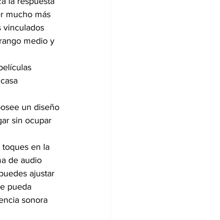
a la respuesta 
fer mucho más 
 vinculados 
rango medio y 
elículas 
casa 
posee un diseño 
gar sin ocupar 
 toques en la 
ma de audio 
puedes ajustar 
de pueda 
iencia sonora 