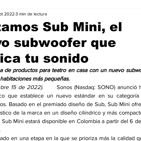
pt 2022
3 min de lectura
Negocios
Películas
Publicidad
Recientes
T
amos Sub Mini, el
vo subwoofer que
mo On line
Tecnología
Un Café Digital
Noticias
fica tu sonido
-commerce
Logística
Perfiles
Felicidad
Música
ea de productos para teatro en casa con un nuevo subwo
 habitaciones más pequeñas.
re 15 de 2022).      
Sonos (Nasdaq: SONO) anunció ho
co que establece un nuevo estándar en su categoría 
dos. Basado en el premiado diseño de Sub, Sub Mini ofrec
ístico de la marca en un diseño cilíndrico y más compact
 Sub Mini estará disponible en Colombia a partir del 6 de
.
ado en una etapa en la que se prioriza más la calidad qu