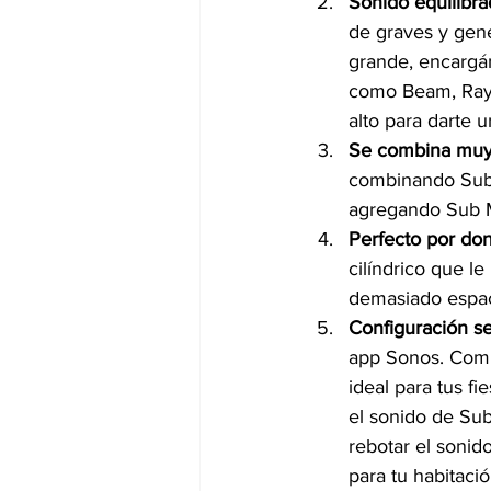
Sonido equilibra
de graves y gen
grande, encargán
como Beam, Ray,
alto para darte 
Se combina muy
combinando Sub 
agregando Sub M
Perfecto por don
cilíndrico que le
demasiado espaci
Configuración sen
app Sonos. Combí
ideal para tus f
el sonido de Su
rebotar el sonid
para tu habitaci