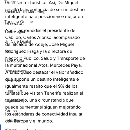
Talleres
en el sector turístico. Así, De Miguel 
resaltó la importancia de ser un destino 
Social Media Marketing
inteligente para posicionarse mejor en 
Turismo On line
el sector.
Abrió las jornadas el presidente del 
Tecnología
Cabildo, Carlos Alonso, acompañado 
Un Café Digital
del alcalde de Adeje, José Miguel 
Noticias
Rodríguez Fraga y la directora de 
Negocio Público, Salud y Transporte de 
Tecnología
la multinacional Atos, Mercedes Payá.
Dispositivos
Alonso quiso destacar el valor añadido 
que supone un destino inteligente e 
Eventos
igualmente resaltó que el 9% de los 
e-commerce
turistas que visitan Tenerife realizan el 
teletrabajo, una circunstancia que 
Logística
puede aumentar si siguen mejorando 
Perfiles
los estándares de conectividad insular 
Felicidad
con Europa y el mundo.