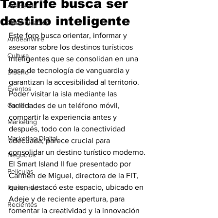
Tenerife busca ser
Academia
destino inteligente
Comunicación
Este foro busca orientar, informar y 
AndeanWire
asesorar sobre los destinos turísticos 
Cultura
inteligentes que se consolidan en una 
base de tecnología de vanguardia y 
Diseño
garantizan la accesibilidad al territorio. 
Eventos
Poder visitar la isla mediante las 
Gamers
facilidades de un teléfono móvil, 
compartir la experiencia antes y 
Marketing
después, todo con la conectividad 
Marketing Digital
adecuada, parece crucial para 
consolidar un destino turístico moderno.
Negocios
El Smart Island II fue presentado por 
Películas
Carmen de Miguel, directora de la FIT, 
quien destacó este espacio, ubicado en 
Publicidad
Adeje y de reciente apertura, para 
Recientes
fomentar la creatividad y la innovación 