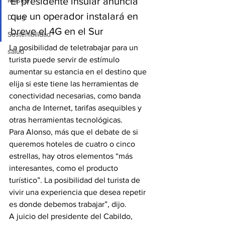
El presidente insular anuncia 
Música
que un operador instalará en 
DJing
breve el 4G en el Sur
Sostenibilidad
La posibilidad de teletrabajar para un 
salud
turista puede servir de estímulo 
aumentar su estancia en el destino que 
elija si este tiene las herramientas de 
conectividad necesarias, como banda 
ancha de Internet, tarifas asequibles y 
otras herramientas tecnológicas.
Para Alonso, más que el debate de si 
queremos hoteles de cuatro o cinco 
estrellas, hay otros elementos “más 
interesantes, como el producto 
turístico”. La posibilidad del turista de 
vivir una experiencia que desea repetir 
es donde debemos trabajar”, dijo.
A juicio del presidente del Cabildo, 