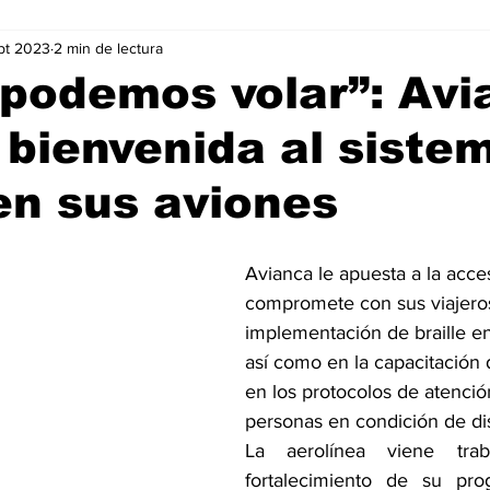
pt 2023
2 min de lectura
Negocios
Películas
Publicidad
Recientes
T
podemos volar”: Avi
a bienvenida al siste
mo On line
Tecnología
Un Café Digital
Noticias
 en sus aviones
-commerce
Logística
Perfiles
Felicidad
Música
Avianca le apuesta a la acces
compromete con sus viajeros 
implementación de braille en
así como en la capacitación 
en los protocolos de atenció
personas en condición de di
La aerolínea viene trab
fortalecimiento de su pro