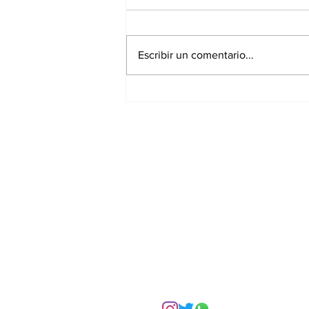
Escribir un comentario...
Asignar cargos no es
formar líderes: el error
más común en la
empresa familiar
Suscríbete a nuest