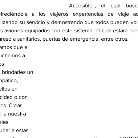
Accesible”, el cual busca
ofreciéndole a los viajeros experiencias de viaje a
lizando su servicio y demostrando que todos pueden vola
es aviones equipados con este sistema, el cual estará pre
ngreso a sanitarios, puertas de emergencia, entre otros.
amos que el 
scuchamos a 
os 
rindarles un 
pático, 
llos en 
cidad o con 
es. Crear 
r a nuestra 
ales 
udar a estas 