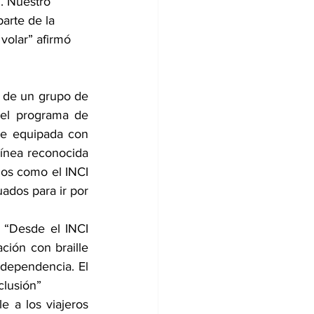
 Nuestro 
arte de la 
olar” afirmó 
s de un grupo de 
 el programa de 
ve equipada con 
ínea reconocida 
os como el INCI 
dos para ir por 
o “Desde el INCI 
ción con braille 
dependencia. El 
clusión”
 a los viajeros 