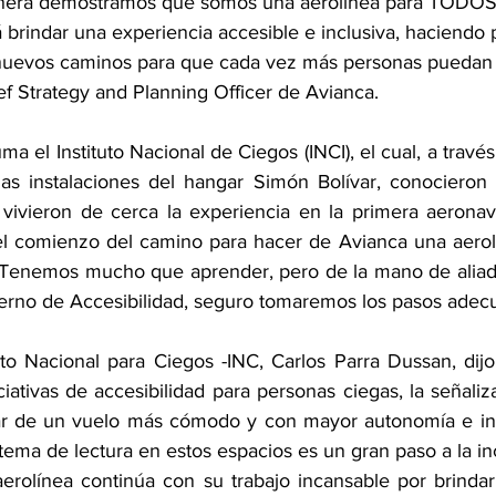
nera demostramos que somos una aerolínea para TODOS.
 brindar una experiencia accesible e inclusiva, haciendo p
nuevos caminos para que cada vez más personas puedan v
ef Strategy and Planning Officer de Avianca.
uma el Instituto Nacional de Ciegos (INCI), el cual, a travé
las instalaciones del hangar Simón Bolívar, conocieron
 vivieron de cerca la experiencia en la primera aerona
o el comienzo del camino para hacer de Avianca una aerol
. Tenemos mucho que aprender, pero de la mano de aliad
erno de Accesibilidad, seguro tomaremos los pasos adecua
tuto Nacional para Ciegos -INC, Carlos Parra Dussan, dij
iativas de accesibilidad para personas ciegas, la señaliza
utar de un vuelo más cómodo y con mayor autonomía e in
tema de lectura en estos espacios es un gran paso a la in
erolínea continúa con su trabajo incansable por brindarle