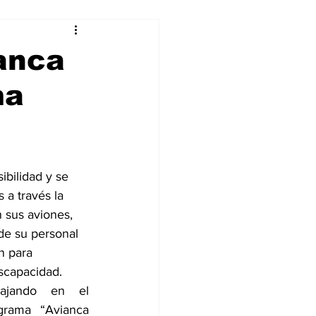
alleres
anca
ma
Tecnología
DJing
ibilidad y se 
a través la 
 sus aviones, 
de su personal 
n para 
scapacidad.
ajando en el 
grama “Avianca 