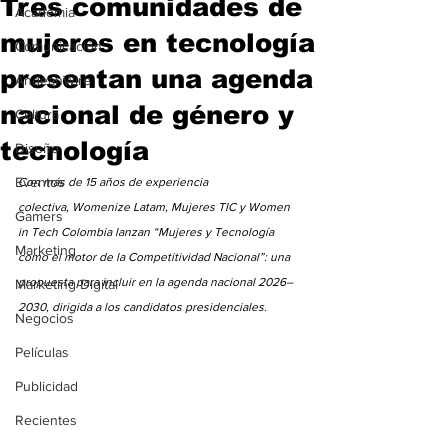
Tres comunidades de
Academia
mujeres en tecnología
Comunicación
presentan una agenda
AndeanWire
nacional de género y
Cultura
tecnología
Diseño
Eventos
Con más de 15 años de experiencia 
colectiva, Womenize Latam, Mujeres TIC y Women 
Gamers
in Tech Colombia lanzan “Mujeres y Tecnología 
Marketing
como el motor de la Competitividad Nacional”: una 
propuesta para incluir en la agenda nacional 2026–
Marketing Digital
2030, dirigida a los candidatos presidenciales.
Negocios
Películas
Publicidad
Recientes