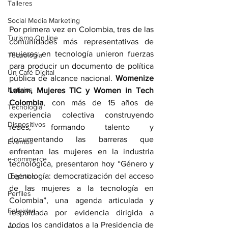
Talleres
Social Media Marketing
Por primera vez en Colombia, tres de las 
Turismo On line
comunidades más representativas de 
mujeres en tecnología unieron fuerzas 
Tecnología
para producir un documento de política 
Un Café Digital
pública de alcance nacional. 
Womenize 
Noticias
Latam, Mujeres TIC y Women in Tech 
Colombia
, con más de 15 años de 
Tecnología
experiencia colectiva construyendo 
Dispositivos
redes, formando talento y 
documentando las barreras que 
Eventos
enfrentan las mujeres en la industria 
e-commerce
tecnológica, presentaron hoy “Género y 
Tecnología: democratización del acceso 
Logística
de las mujeres a la tecnología en 
Perfiles
Colombia”, una agenda articulada y 
Felicidad
respaldada por evidencia dirigida a 
todos los candidatos a la Presidencia de 