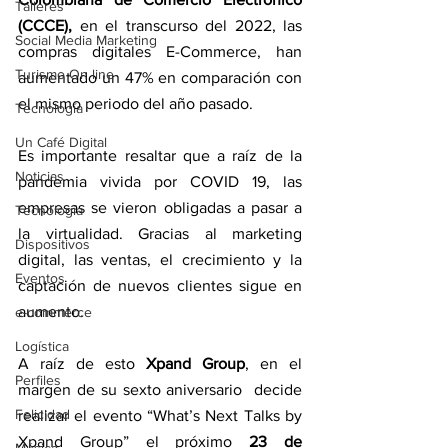
Talleres
(CCCE), 
en el transcurso del 2022, las 
Social Media Marketing
compras digitales E-Commerce, han 
Turismo On line
aumentado un 47% en comparación con 
el mismo periodo del año pasado.
Tecnología
Un Café Digital
Es importante resaltar que a raíz de la 
Noticias
pandemia vivida por COVID 19, las 
empresas se vieron obligadas a pasar a 
Tecnología
la virtualidad. Gracias al marketing 
Dispositivos
digital, las ventas, el crecimiento y la 
Eventos
captación de nuevos clientes sigue en 
aumento.
e-commerce
Logística
A raíz de esto 
Xpand Group
, en el 
Perfiles
margen de su sexto aniversario 
decide 
Felicidad
realizar el evento “What’s Next Talks by 
Xpand Group” el próximo 
23 de 