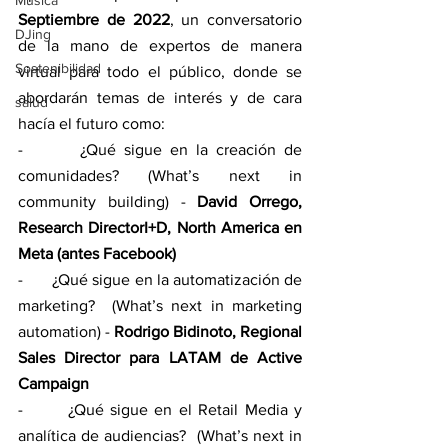
Música
Septiembre de 2022
, un conversatorio 
DJing
de la mano de expertos de manera 
Sostenibilidad
virtual para todo el público, donde se 
abordarán temas de interés y de cara 
salud
hacía el futuro como:
-       ¿Qué sigue en la creación de 
comunidades? (What’s next in 
community building) - 
David Orrego, 
Research DirectorI+D, North America en 
Meta (antes Facebook)
-       ¿Qué sigue en la automatización de 
marketing?  (What’s next in marketing 
automation) - 
Rodrigo Bidinoto, Regional 
Sales Director para LATAM de Active 
Campaign
-       ¿Qué sigue en el Retail Media y 
analítica de audiencias?  (What’s next in 