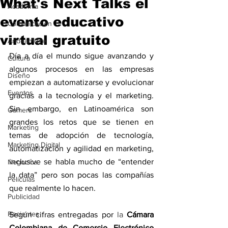
What's Next Talks el
Academia
evento educativo
Comunicación
virtual gratuito
AndeanWire
Día a día el mundo sigue avanzando y 
Cultura
algunos procesos en las empresas 
Diseño
empiezan a automatizarse y evolucionar 
Eventos
gracias a la tecnología y el marketing. 
Sin embargo, en Latinoamérica son 
Gamers
grandes los retos que se tienen en 
Marketing
temas de adopción de tecnología, 
Marketing Digital
automatización y agilidad en marketing, 
inclusive se habla mucho de “entender 
Negocios
la data” pero son pocas las compañías 
Películas
que realmente lo hacen.
Publicidad
Recientes
Según cifras entregadas por 
la 
Cámara 
Colombiana de Comercio Electrónico 