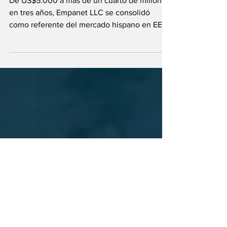
Empanet
De US$5.000 a más de un cuarto de millón
en tres años, Empanet LLC se consolidó
como referente del mercado hispano en EE.
UU. gracias al liderazgo de Diego Lanci,
quien transformó la empanada en un negocio
innovador y rentable. Su historia inspira a los
emprendimientos colombianos a formalizarse
y aprovechar el potencial exportador de este
ícono gastronómico.