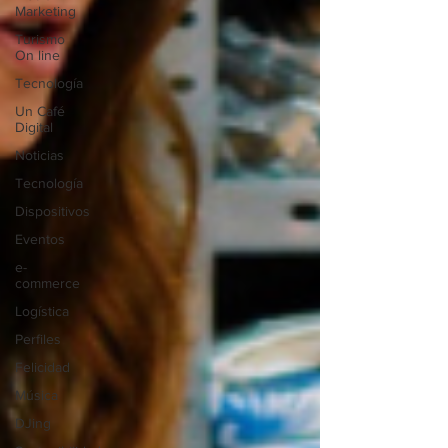
Marketing
Turismo
On line
Tecnología
Un Café
Digital
Noticias
Tecnología
Dispositivos
Eventos
e-
commerce
Logística
Perfiles
Felicidad
Música
DJing